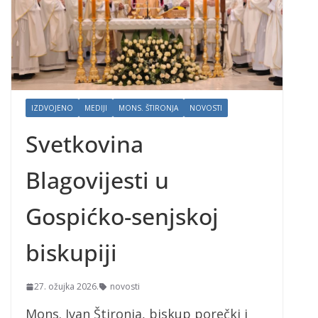
IZDVOJENO
MEDIJI
MONS. ŠTIRONJA
NOVOSTI
Svetkovina
Blagovijesti u
Gospićko-senjskoj
biskupiji
27. ožujka 2026.
novosti
Mons. Ivan Štironja, biskup porečki i