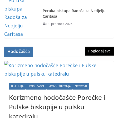
Poruka biskupa Radoša za Nedjelju
Caritasa
13. prosinca 2025.
Hodočašća
Pogledaj sve
BISKUPIJA
HODOČAŠĆA
MONS. ŠTIRONJA
NOVOSTI
Korizmeno hodočašće Porečke i
Pulske biskupije u pulsku
katedralu