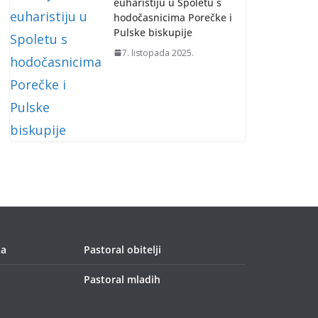
euharistiju u Spoletu s
hodočasnicima Porečke i
Pulske biskupije
7. listopada 2025.
ja
Pastoral obitelji
Pastoral mladih