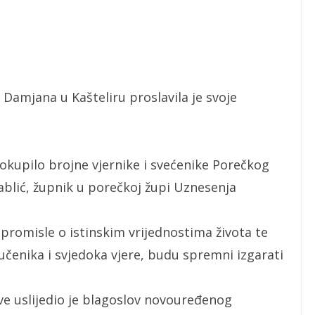
n
 Damjana u Kašteliru proslavila je svoje
e okupilo brojne vjernike i svećenike Porečkog
ablić, župnik u porečkoj župi Uznesenja
promisle o istinskim vrijednostima života te
čenika i svjedoka vjere, budu spremni izgarati
ve uslijedio je blagoslov novouređenog