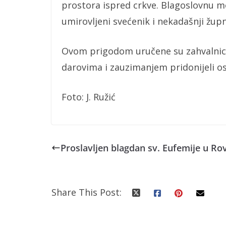
prostora ispred crkve. Blagoslovnu mo
umirovljeni svećenik i nekadašnji župn
Ovom prigodom uručene su zahvalnice 
darovima i zauzimanjem pridonijeli o
Foto: J. Ružić
Proslavljen blagdan sv. Eufemije u Ro
Share This Post: