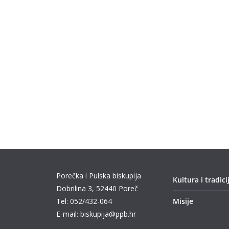
Porečka i Pulska biskupija
Kultura i tradici
Dobrilina 3, 52440 Poreč
Tel: 052/432-064
Misije
E-mail: biskupija@ppb.hr