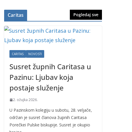
Caritas
Pogledaj sve
CARITAS
NOVOSTI
Susret župnih Caritasa u
Pazinu: Ljubav koja
postaje služenje
2. ožujka 2026.
U Pazinskom kolegiju u subotu, 28. veljače,
održan je susret članova župnih Caritasa
Porečkei Pulske biskupije. Susret je okupio