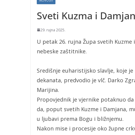
NOVOSTI
Sveti Kuzma i Damja
29. rujna 2025.
U petak 26. rujna Župa svetih Kuzme i
nebeske zaštitnike.
Središnje euharistijsko slavlje, koje j
dekanata, predvodio je vlč. Darko Zgr
Marijina.
Propovjednik je vjernike potaknuo da 
da, poput svetih Kuzme i Damjana, mu
u ljubavi prema Bogu i bližnjemu.
Nakon mise i procesije oko župne crk