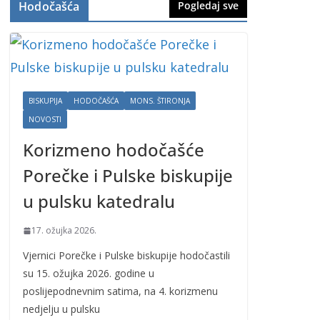
Hodočašća
Pogledaj sve
BISKUPIJA
HODOČAŠĆA
MONS. ŠTIRONJA
NOVOSTI
Korizmeno hodočašće
Porečke i Pulske biskupije
u pulsku katedralu
17. ožujka 2026.
Vjernici Porečke i Pulske biskupije hodočastili
su 15. ožujka 2026. godine u
poslijepodnevnim satima, na 4. korizmenu
nedjelju u pulsku