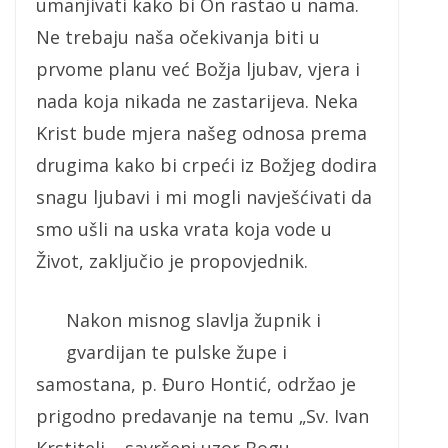
umanjivati kako bi On rastao u nama.
Ne trebaju naša očekivanja biti u
prvome planu već Božja ljubav, vjera i
nada koja nikada ne zastarijeva. Neka
Krist bude mjera našeg odnosa prema
drugima kako bi crpeći iz Božjeg dodira
snagu ljubavi i mi mogli navješćivati da
smo ušli na uska vrata koja vode u
Život, zaključio je propovjednik.
Nakon misnog slavlja župnik i
gvardijan te pulske župe i
samostana, p. Đuro Hontić, održao je
prigodno predavanje na temu „Sv. Ivan
Krstitelj – savršeni uzor Bogu