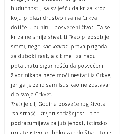
budućnost”, sa sviješću da kriza kroz
koju prolazi društvo i sama Crkva
dotiče u punini i posvećeni život. Ta se
kriza ne smije shvatiti “kao predsoblje
smrti, nego kao
kairos
, prava prigoda
za duboki rast, a s time i za nadu
potaknutu sigurnošću da posvećeni
život nikada neće moći nestati iz Crkve,
jer ga je želio sam Isus kao neizostavan
dio svoje Crkve”.
Treći
je cilj Godine posvećenog života
“sa strašću živjeti sadašnjost”, a to
podrazumijeva zaljubljenost, istinsko
prijateljstvo, duboko zajedništvo. To je