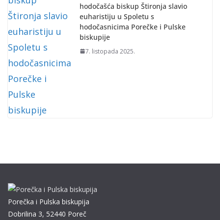
hodočašća biskup Štironja slavio
euharistiju u Spoletu s
hodočasnicima Porečke i Pulske
biskupije
7. listopada 2025.
Porečka i Pulska biskupija
Dobrilina 3, 52440 Poreč