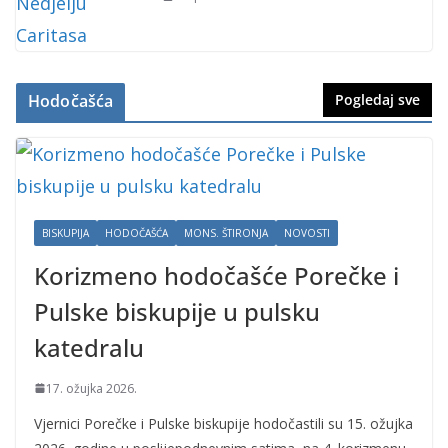
Hodočašća
Pogledaj sve
BISKUPIJA
HODOČAŠĆA
MONS. ŠTIRONJA
NOVOSTI
Korizmeno hodočašće Porečke i
Pulske biskupije u pulsku
katedralu
17. ožujka 2026.
Vjernici Porečke i Pulske biskupije hodočastili su 15. ožujka