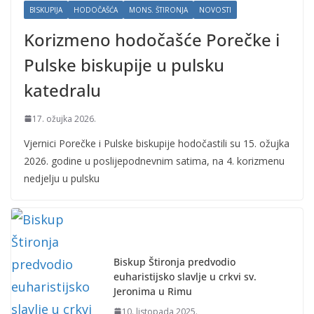
BISKUPIJA
HODOČAŠĆA
MONS. ŠTIRONJA
NOVOSTI
Korizmeno hodočašće Porečke i
Pulske biskupije u pulsku
katedralu
17. ožujka 2026.
Vjernici Porečke i Pulske biskupije hodočastili su 15. ožujka
2026. godine u poslijepodnevnim satima, na 4. korizmenu
nedjelju u pulsku
Biskup Štironja predvodio
euharistijsko slavlje u crkvi sv.
Jeronima u Rimu
10. listopada 2025.