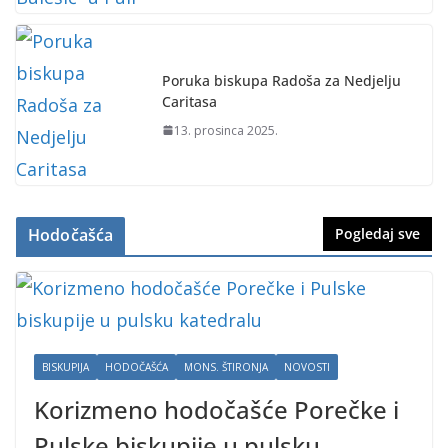
Poruka biskupa Radoša za Nedjelju
Caritasa
13. prosinca 2025.
Hodočašća
Pogledaj sve
BISKUPIJA
HODOČAŠĆA
MONS. ŠTIRONJA
NOVOSTI
Korizmeno hodočašće Porečke i
Pulske biskupije u pulsku