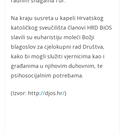
radnim snagama i dr.
Na kraju susreta u kapeli Hrvatskog
katoličkog sveučilišta članovi HRD BiOS
slavili su euharistiju moleći Božji
blagoslov za cjelokupni rad Društva,
kako bi mogli služiti vjernicima kao i
građanima u njihovim duhovnim, te
psihosocijalnim potrebama.
(Izvor: http:
//
djos.hr
/
)