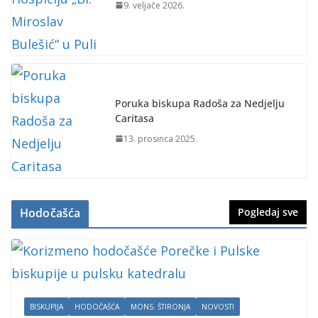
9. veljače 2026.
Poruka biskupa Radoša za Nedjelju
Caritasa
13. prosinca 2025.
Hodočašća
Pogledaj sve
BISKUPIJA
HODOČAŠĆA
MONS. ŠTIRONJA
NOVOSTI