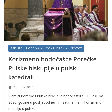
BISKUPIJA
HODOČAŠĆA
MONS. ŠTIRONJA
NOVOSTI
Korizmeno hodočašće Porečke i
Pulske biskupije u pulsku
katedralu
17. ožujka 2026.
Vjernici Porečke i Pulske biskupije hodočastili su 15. ožujka
2026. godine u poslijepodnevnim satima, na 4. korizmenu
nedjelju u pulsku