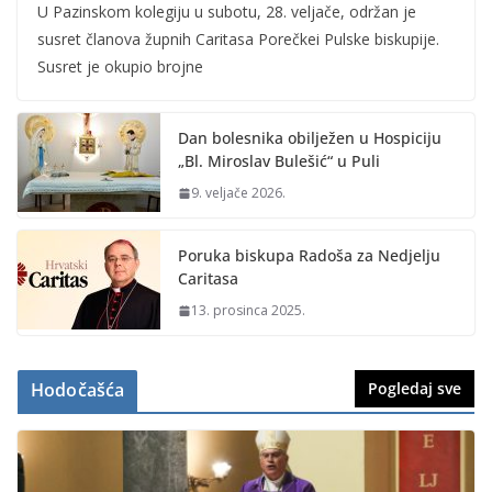
U Pazinskom kolegiju u subotu, 28. veljače, održan je
susret članova župnih Caritasa Porečkei Pulske biskupije.
Susret je okupio brojne
Dan bolesnika obilježen u Hospiciju
„Bl. Miroslav Bulešić“ u Puli
9. veljače 2026.
Poruka biskupa Radoša za Nedjelju
Caritasa
13. prosinca 2025.
Hodočašća
Pogledaj sve