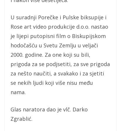
i nakon više desetljeća.
U suradnji Porečke i Pulske biksupije i
Rose art video produkcije d.o.o. nastao
je lijepi putopisni film o Biskupijskom
hodočašću u Svetu Zemlju u veljači
2000. godine. Za one koji su bili,
prigoda za se podjsetiti, za sve prigoda
za nešto naučiti, a svakako i za sjetiti
se nekih ljudi koji više nisu među
nama.
Glas naratora dao je vlč. Darko
Zgrablić.