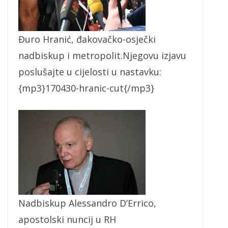
Đuro Hranić, đakovačko-osječki
nadbiskup i metropolit.Njegovu izjavu
poslušajte u cijelosti u nastavku:
{mp3}170430-hranic-cut{/mp3}
Nadbiskup Alessandro D’Errico,
apostolski nuncij u RH