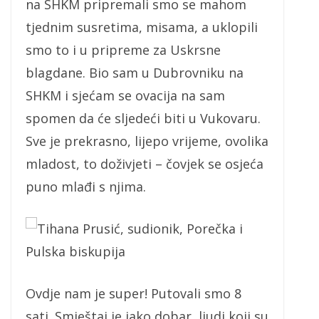
na SHKM pripremali smo se mahom
tjednim susretima, misama, a uklopili
smo to i u pripreme za Uskrsne
blagdane. Bio sam u Dubrovniku na
SHKM i sjećam se ovacija na sam
spomen da će sljedeći biti u Vukovaru.
Sve je prekrasno, lijepo vrijeme, ovolika
mladost, to doživjeti – čovjek se osjeća
puno mlađi s njima.
Tihana Prusić, sudionik, Porečka i
Pulska biskupija
Ovdje nam je super! Putovali smo 8
sati. Smještaj je jako dobar, ljudi koji su