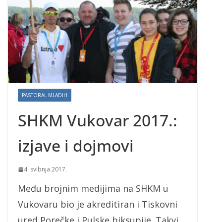
PASTORAL MLADIH
SHKM Vukovar 2017.:
izjave i dojmovi
4. svibnja 2017.
Među brojnim medijima na SHKM u
Vukovaru bio je akreditiran i Tiskovni
ured Porečke i Pulske biksupije. Takvi