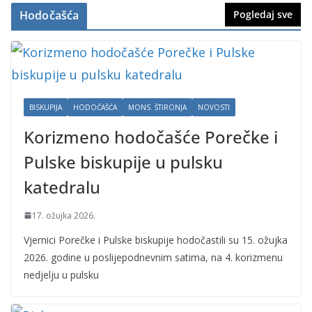
Hodočašća
Pogledaj sve
BISKUPIJA
HODOČAŠĆA
MONS. ŠTIRONJA
NOVOSTI
Korizmeno hodočašće Porečke i
Pulske biskupije u pulsku
katedralu
17. ožujka 2026.
Vjernici Porečke i Pulske biskupije hodočastili su 15. ožujka
2026. godine u poslijepodnevnim satima, na 4. korizmenu
nedjelju u pulsku