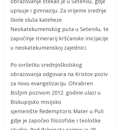
obrazovanje stekao je u Setenilu, gdje
upisuje i gimnaziju. Za vrijeme srednje
škole sluša kateheze
Neokatekumenskog puta u Setenilu, te
započinje itinerarij kršćanske inicijacije
u neokatekumenskoj zajednici.
Po svršetku srednjoškolskog
obrazovanja odgovara na Kristov poziv
za novu evangelizaciju. Ohrabren
Božjim pozivom 2012. godine ulazi u
Biskupijsko misijsko
sjemenište Redemptoris Mater u Puli
gdje je započeo filozofske i teološke
studije. Red đakonata primio je 28.