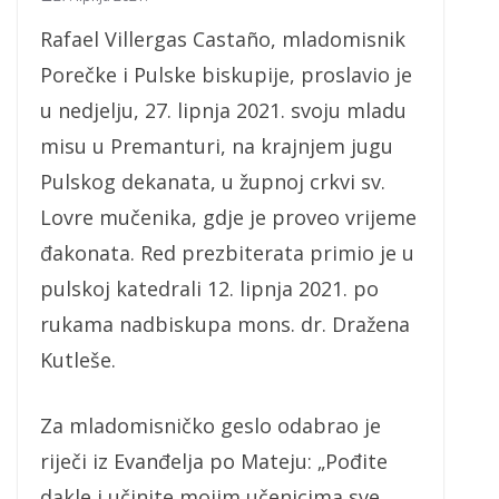
Rafael Villergas Castaño, mladomisnik
Porečke i Pulske biskupije, proslavio je
u nedjelju, 27. lipnja 2021. svoju mladu
misu u Premanturi, na krajnjem jugu
Pulskog dekanata, u župnoj crkvi sv.
Lovre mučenika, gdje je proveo vrijeme
đakonata. Red prezbiterata primio je u
pulskoj katedrali 12. lipnja 2021. po
rukama nadbiskupa mons. dr. Dražena
Kutleše.
Za mladomisničko geslo odabrao je
riječi iz Evanđelja po Mateju: „Pođite
dakle i učinite mojim učenicima sve