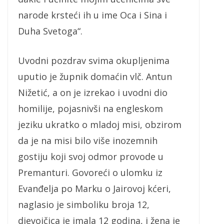
narode krsteći ih u ime Oca i Sina i
Duha Svetoga“.
Uvodni pozdrav svima okupljenima
uputio je župnik domaćin vlč. Antun
Nižetić, a on je izrekao i uvodni dio
homilije, pojasnivši na engleskom
jeziku ukratko o mladoj misi, obzirom
da je na misi bilo više inozemnih
gostiju koji svoj odmor provode u
Premanturi. Govoreći o ulomku iz
Evanđelja po Marku o Jairovoj kćeri,
naglasio je simboliku broja 12,
djevojčica je imala 12 godina, i žena je