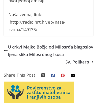
ovotjednoj emisiji.
Naša zvona, link:
http://radio.hrt.hr/ep/nasa-
zvona/149133/
U crkvi Majke Božje od Milosrđa blagoslov
ljena slika Milosrdnog Isusa
Sv. Polikarp
Share This Post: