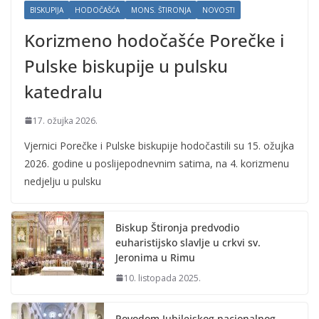
BISKUPIJA
HODOČAŠĆA
MONS. ŠTIRONJA
NOVOSTI
Korizmeno hodočašće Porečke i
Pulske biskupije u pulsku
katedralu
17. ožujka 2026.
Vjernici Porečke i Pulske biskupije hodočastili su 15. ožujka
2026. godine u poslijepodnevnim satima, na 4. korizmenu
nedjelju u pulsku
Biskup Štironja predvodio
euharistijsko slavlje u crkvi sv.
Jeronima u Rimu
10. listopada 2025.
Povodom Jubilejskog nacionalnog