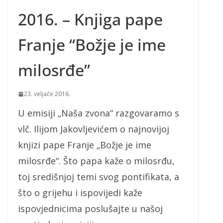
2016. – Knjiga pape
Franje “Božje je ime
milosrđe”
23. veljače 2016.
U emisiji „Naša zvona“ razgovaramo s
vlč. Ilijom Jakovljevićem o najnovijoj
knjizi pape Franje „Božje je ime
milosrđe“. Što papa kaže o milosrđu,
toj središnjoj temi svog pontifikata, a
što o grijehu i ispovijedi kaže
ispovjednicima poslušajte u našoj