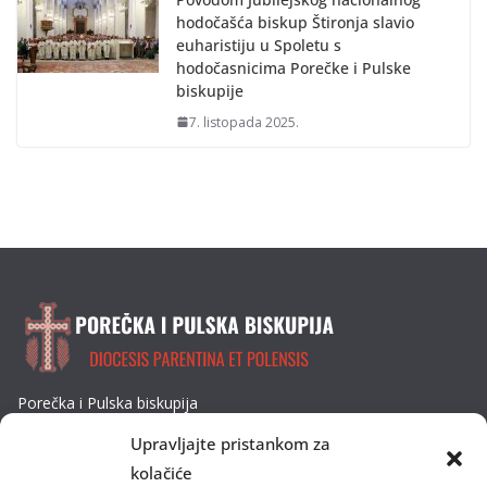
hodočašća biskup Štironja slavio
euharistiju u Spoletu s
hodočasnicima Porečke i Pulske
biskupije
7. listopada 2025.
Porečka i Pulska biskupija
Dobrilina 3, 52440 Poreč
Upravljajte pristankom za
Tel: 052/432-064
kolačiće
E-mail: biskupija@ppb.hr