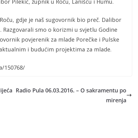
ibor Pilekić, župnik u Roču, Lanišću i Humu.
 Roču, gdje je naš sugovornik bio preč. Dalibor
u. Razgovarali smo o korizmi u svjetlu Godine
ovornik povjerenik za mlade Porečke i Pulske
 o aktualnim i budućim projektima za mlade.
na/150768/
ijeća
Radio Pula 06.03.2016. – O sakramentu po
mirenja