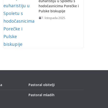
euharistiju u Spoletu s
hodočasnicima Porečke i
Pulske biskupije
7. listopada 2025.
ja
Pastoral obitelji
Pastoral mladih