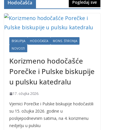
Hodočašća
Pogledaj sve
BISKUPIJA
HODOČAŠĆA
MONS. ŠTIRONJA
NOVOSTI
Korizmeno hodočašće
Porečke i Pulske biskupije
u pulsku katedralu
17. ožujka 2026.
Vjernici Porečke i Pulske biskupije hodočastili
su 15. ožujka 2026. godine u
poslijepodnevnim satima, na 4. korizmenu
nedjelju u pulsku