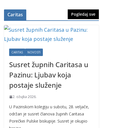
Caritas
Pogledaj sve
CARITAS
NOVOSTI
Susret župnih Caritasa u
Pazinu: Ljubav koja
postaje služenje
2. ožujka 2026.
U Pazinskom kolegiju u subotu, 28. veljače,
održan je susret članova župnih Caritasa
Porečkei Pulske biskupije. Susret je okupio