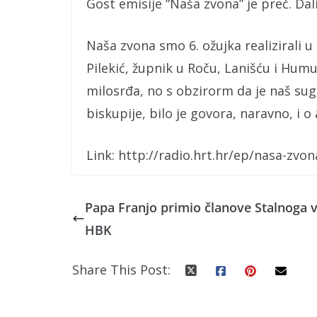
Gost emisije “Naša zvona” je preč. Dal
Naša zvona smo 6. ožujka realizirali u
Pilekić, župnik u Roču, Lanišću i Hum
milosrđa, no s obzirorm da je naš sug
biskupije, bilo je govora, naravno, i
Link: http://radio.hrt.hr/ep/nasa-zvo
Papa Franjo primio članove Stalnoga v
HBK
Share This Post: