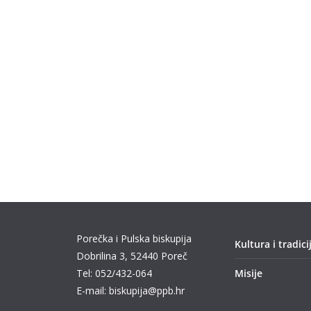
Porečka i Pulska biskupija
Kultura i tradici
Dobrilina 3, 52440 Poreč
Tel: 052/432-064
Misije
E-mail: biskupija@ppb.hr