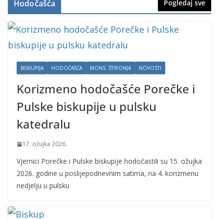
Hodočašća
Pogledaj sve
BISKUPIJA
HODOČAŠĆA
MONS. ŠTIRONJA
NOVOSTI
Korizmeno hodočašće Porečke i
Pulske biskupije u pulsku
katedralu
17. ožujka 2026.
Vjernici Porečke i Pulske biskupije hodočastili su 15. ožujka
2026. godine u poslijepodnevnim satima, na 4. korizmenu
nedjelju u pulsku