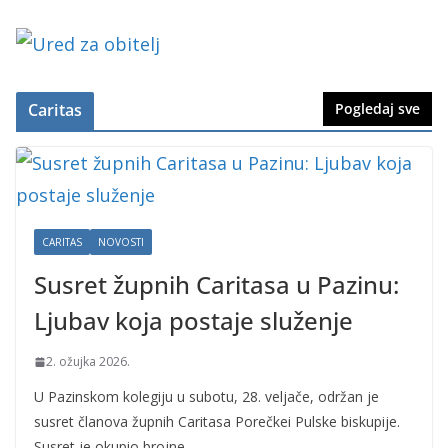
Caritas
Pogledaj sve
CARITAS
NOVOSTI
Susret župnih Caritasa u Pazinu:
Ljubav koja postaje služenje
2. ožujka 2026.
U Pazinskom kolegiju u subotu, 28. veljače, održan je
susret članova župnih Caritasa Porečkei Pulske biskupije.
Susret je okupio brojne