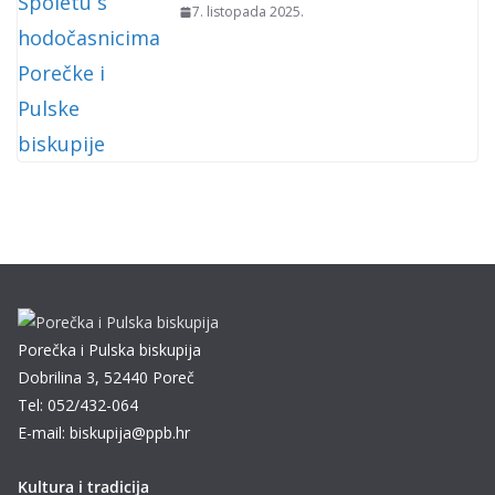
7. listopada 2025.
Porečka i Pulska biskupija
Dobrilina 3, 52440 Poreč
Tel: 052/432-064
E-mail: biskupija@ppb.hr
Kultura i tradicija