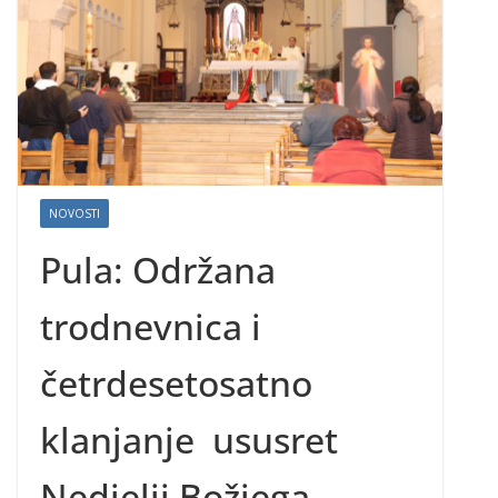
NOVOSTI
Pula: Održana
trodnevnica i
četrdesetosatno
klanjanje ususret
Nedjelji Božjega