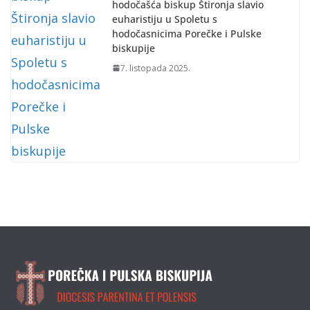
hodočašća biskup Štironja slavio
euharistiju u Spoletu s
hodočasnicima Porečke i Pulske
biskupije
7. listopada 2025.