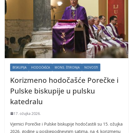
BISKUPIJA
HODOČAŠĆA
MONS. ŠTIRONJA
NOVOSTI
Korizmeno hodočašće Porečke i
Pulske biskupije u pulsku
katedralu
17. ožujka 2026.
Vjernici Porečke i Pulske biskupije hodočastili su 15. ožujka
2026. godine u poslijepodnevnim satima, na 4. korizmenu