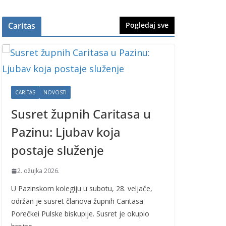
Caritas
Pogledaj sve
CARITAS
NOVOSTI
Susret župnih Caritasa u
Pazinu: Ljubav koja
postaje služenje
2. ožujka 2026.
U Pazinskom kolegiju u subotu, 28. veljače,
održan je susret članova župnih Caritasa
Porečkei Pulske biskupije. Susret je okupio