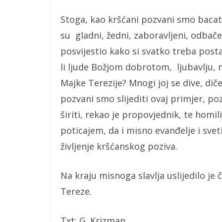
Stoga, kao kršćani pozvani smo bacati m
su gladni, žedni, zaboravljeni, odbačen
posvijestio kako si svatko treba postavi
li ljude Božjom dobrotom, ljubavlju, 
Majke Terezije? Mnogi joj se dive, diče
pozvani smo slijediti ovaj primjer, po
širiti, rekao je propovjednik, te homil
poticajem, da i misno evanđelje i sve
življenje kršćanskog poziva.
Na kraju misnoga slavlja uslijedilo je
Tereze.
Txt: G. Krizman