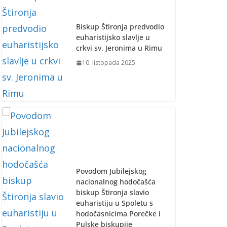
Biskup Štironja predvodio
euharistijsko slavlje u
crkvi sv. Jeronima u Rimu
10. listopada 2025.
Povodom Jubilejskog
nacionalnog hodočašća
biskup Štironja slavio
euharistiju u Spoletu s
hodočasnicima Porečke i
Pulske biskupije