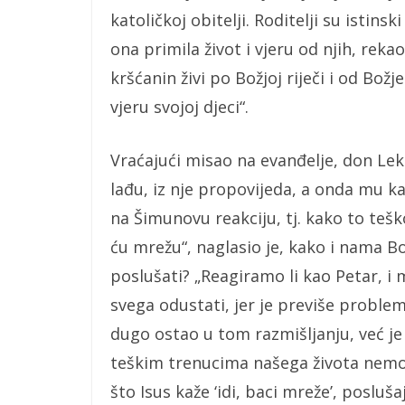
katoličkoj obitelji. Roditelji su istinski 
ona primila život i vjeru od njih, reka
kršćanin živi po Božjoj riječi i od Božje
vjeru svojoj djeci“.
Vraćajući misao na evanđelje, don Lek
lađu, iz nje propovijeda, a onda mu ka
na Šimunovu reakciju, tj. kako to teško
ću mrežu“, naglasio je, kako i nama Bo
poslušati? „Reagiramo li kao Petar, i
svega odustati, jer je previše problem
dugo ostao u tom razmišljanju, već je
teškim trenucima našega života nem
što Isus kaže ‘idi, baci mreže’, posluša