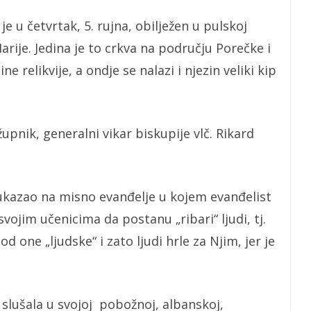
 u četvrtak, 5. rujna, obilježen u pulskoj
rije. Jedina je to crkva na području Porečke i
ne relikvije, a ondje se nalazi i njezin veliki kip
upnik, generalni vikar biskupije vlč. Rikard
ukazao na misno evanđelje u kojem evanđelist
svojim učenicima da postanu „ribari“ ljudi, tj.
od one „ljudske“ i zato ljudi hrle za Njim, jer je
 slušala u svojoj pobožnoj, albanskoj,