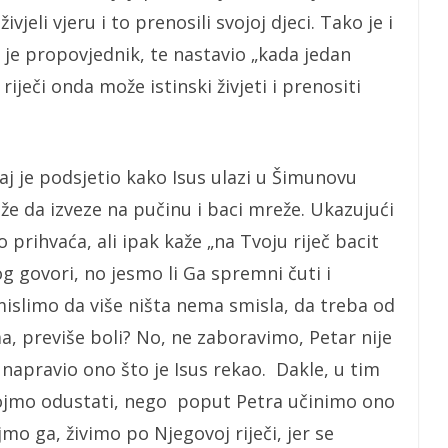
živjeli vjeru i to prenosili svojoj djeci. Tako je i
o je propovjednik, te nastavio „kada jedan
 riječi onda može istinski živjeti i prenositi
aj je podsjetio kako Isus ulazi u Šimunovu
že da izveze na pučinu i baci mreže. Ukazujući
 prihvaća, ali ipak kaže „na Tvoju riječ bacit
g govori, no jesmo li Ga spremni čuti i
 mislimo da više ništa nema smisla, da treba od
a, previše boli? No, ne zaboravimo, Petar nije
 napravio ono što je Isus rekao. Dakle, u tim
ojmo odustati, nego poput Petra učinimo ono
jmo ga, živimo po Njegovoj riječi, jer se