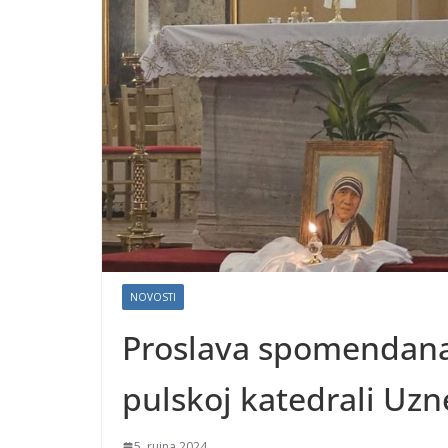
NOVOSTI
Proslava spomendana 
pulskoj katedrali Uzn
5. rujna 2024.