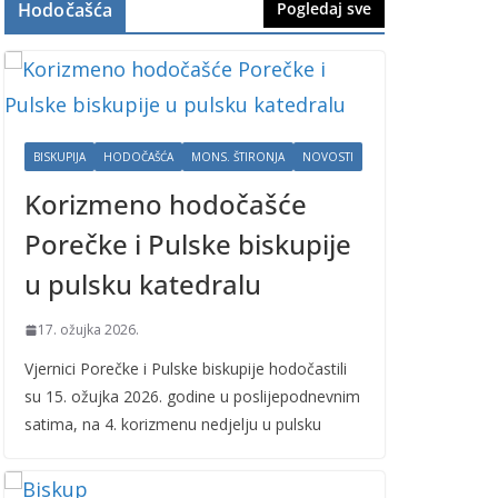
Hodočašća
Pogledaj sve
BISKUPIJA
HODOČAŠĆA
MONS. ŠTIRONJA
NOVOSTI
Korizmeno hodočašće
Porečke i Pulske biskupije
u pulsku katedralu
17. ožujka 2026.
Vjernici Porečke i Pulske biskupije hodočastili
su 15. ožujka 2026. godine u poslijepodnevnim
satima, na 4. korizmenu nedjelju u pulsku