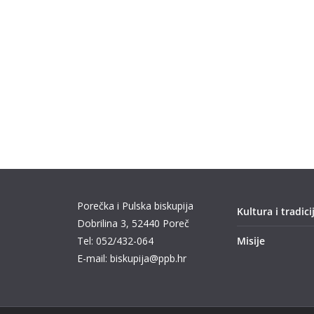
Porečka i Pulska biskupija
Kultura i tradici
Dobrilina 3, 52440 Poreč
Tel: 052/432-064
Misije
E-mail: biskupija@ppb.hr