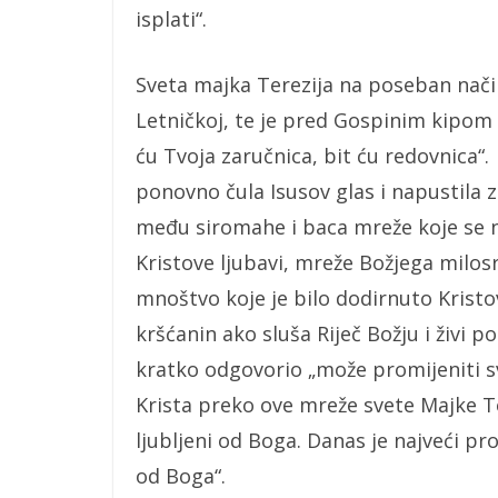
isplati“.
Sveta majka Terezija na poseban način
Letničkoj, te je pred Gospinim kipom
ću Tvoja zaručnica, bit ću redovnica“
ponovno čula Isusov glas i napustila za
među siromahe i baca mreže koje se n
Kristove ljubavi, mreže Božjega milosr
mnoštvo koje je bilo dodirnuto Kristov
kršćanin ako sluša Riječ Božju i živi p
kratko odgovorio „može promijeniti svij
Krista preko ove mreže svete Majke Ter
ljubljeni od Boga. Danas je najveći pro
od Boga“.