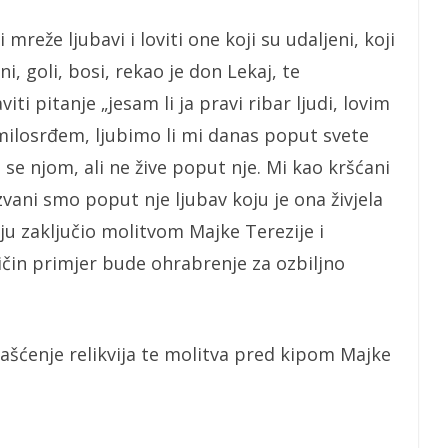
reže ljubavi i loviti one koji su udaljeni, koji
i, goli, bosi, rekao je don Lekaj, te
ti pitanje „jesam li ja pravi ribar ljudi, lovim
milosrđem, ljubimo li mi danas poput svete
 se njom, ali ne žive poput nje. Mi kao kršćani
zvani smo poput nje ljubav koju je ona živjela
iju zaključio molitvom Majke Terezije i
tičin primjer bude ohrabrenje za ozbiljno
 čašćenje relikvija te molitva pred kipom Majke