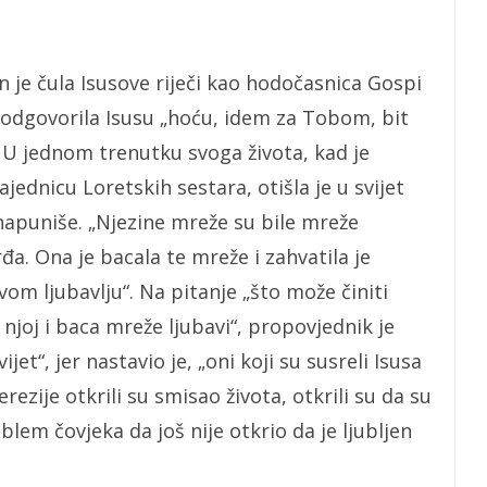
 je čula Isusove riječi kao hodočasnica Gospi
 odgovorila Isusu „hoću, idem za Tobom, bit
. U jednom trenutku svoga života, kad je
jednicu Loretskih sestara, otišla je u svijet
apuniše. „Njezine mreže su bile mreže
đa. Ona je bacala te mreže i zahvatila je
om ljubavlju“. Na pitanje „što može činiti
o njoj i baca mreže ljubavi“, propovjednik je
et“, jer nastavio je, „oni koji su susreli Isusa
ezije otkrili su smisao života, otkrili su da su
blem čovjeka da još nije otkrio da je ljubljen