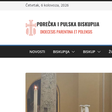
Skip
Četvrtak, 6 kolovoza, 2026
to
content
NOVOSTI
BISKUPIJA
BISKUP
Ž