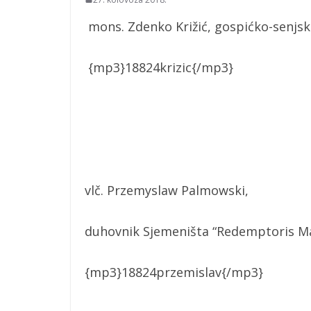
mons. Zdenko Križić, gospićko-senjsk
{mp3}18824krizic{/mp3}
vlč. Przemyslaw Palmowski,
duhovnik Sjemeništa “Redemptoris Mat
{mp3}18824przemislav{/mp3}