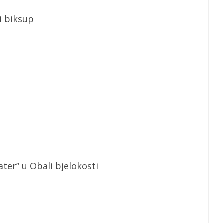
i biksup
er” u Obali bjelokosti