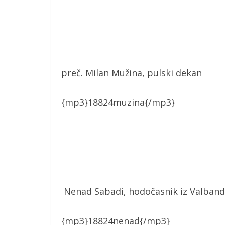
preč. Milan Mužina, pulski dekan
{mp3}18824muzina{/mp3}
Nenad Sabadi, hodočasnik iz Valban
{mp3}18824nenad{/mp3}