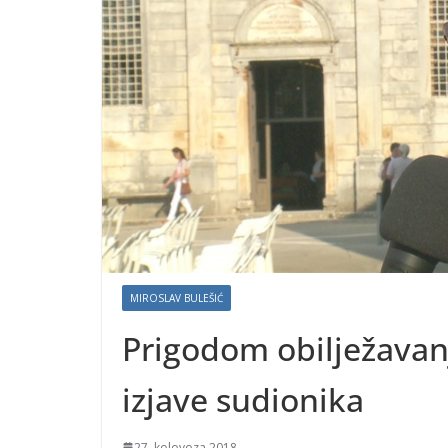
MIROSLAV BULEŠIĆ
Prigodom obilježavan
izjave sudionika
27. kolovoza 2018.