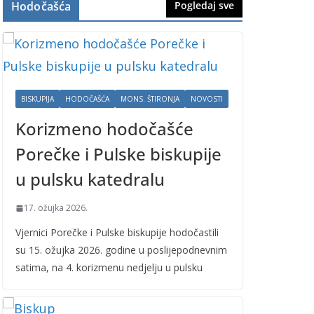
Hodočašća
Pogledaj sve
BISKUPIJA
HODOČAŠĆA
MONS. ŠTIRONJA
NOVOSTI
Korizmeno hodočašće
Porečke i Pulske biskupije
u pulsku katedralu
17. ožujka 2026.
Vjernici Porečke i Pulske biskupije hodočastili
su 15. ožujka 2026. godine u poslijepodnevnim
satima, na 4. korizmenu nedjelju u pulsku