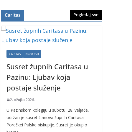
Caritas
Pogledaj sve
CARITAS
NOVOSTI
Susret župnih Caritasa u
Pazinu: Ljubav koja
postaje služenje
2. ožujka 2026.
U Pazinskom kolegiju u subotu, 28. veljače,
održan je susret članova župnih Caritasa
Porečkei Pulske biskupije. Susret je okupio