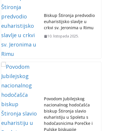
Biskup Štironja predvodio
euharistijsko slavlje u
crkvi sv. Jeronima u Rimu
10. listopada 2025.
Povodom Jubilejskog
nacionalnog hodočašća
biskup Štironja slavio
euharistiju u Spoletu s
hodočasnicima Porečke i
Pulske biskupije