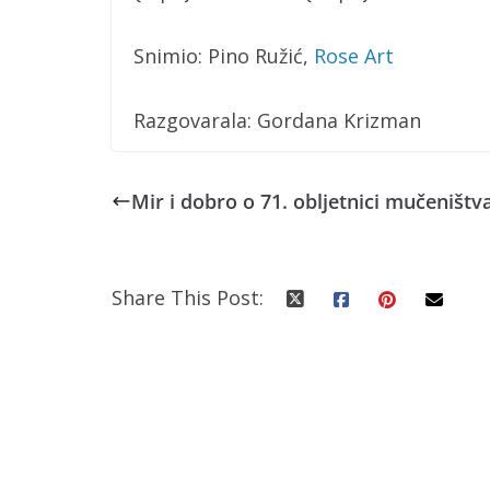
Snimio: Pino Ružić,
Rose Art
Razgovarala: Gordana Krizman
Mir i dobro o 71. obljetnici mučeništv
Share This Post: