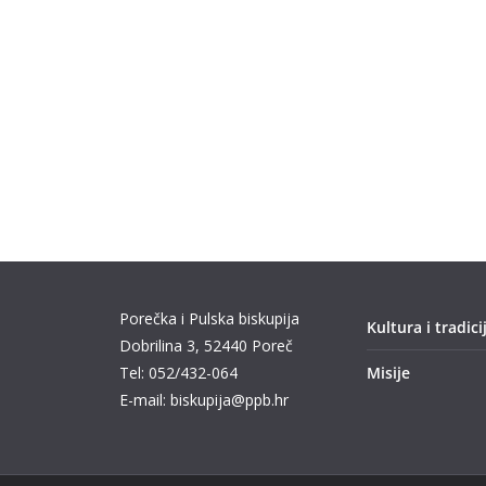
Porečka i Pulska biskupija
Kultura i tradici
Dobrilina 3, 52440 Poreč
Tel: 052/432-064
Misije
E-mail: biskupija@ppb.hr