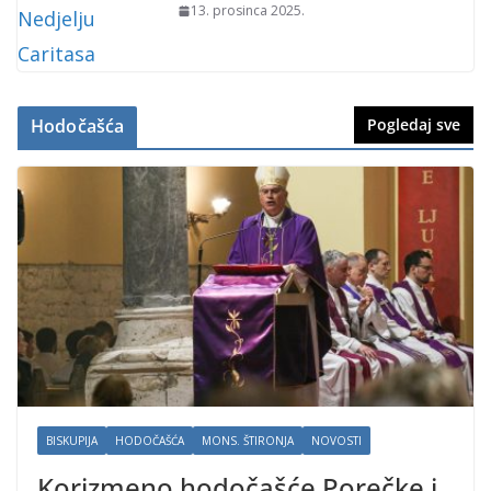
13. prosinca 2025.
Hodočašća
Pogledaj sve
BISKUPIJA
HODOČAŠĆA
MONS. ŠTIRONJA
NOVOSTI
Korizmeno hodočašće Porečke i