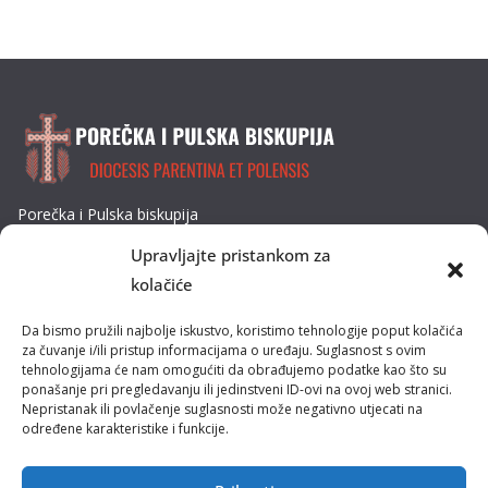
Porečka i Pulska biskupija
Dobrilina 3, 52440 Poreč
Upravljajte pristankom za
Tel: 052/432-064
kolačiće
E-mail: biskupija@ppb.hr
Da bismo pružili najbolje iskustvo, koristimo tehnologije poput kolačića
Kultura i tradicija
za čuvanje i/ili pristup informacijama o uređaju. Suglasnost s ovim
tehnologijama će nam omogućiti da obrađujemo podatke kao što su
ponašanje pri pregledavanju ili jedinstveni ID-ovi na ovoj web stranici.
Misije
Nepristanak ili povlačenje suglasnosti može negativno utjecati na
određene karakteristike i funkcije.
Pastoral obitelji
Pastoral mladih