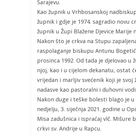
Sarajevu.
Kao župnik u Vrhbosanskoj nadbiskupij
župnik i gdje je 1974. sagradio novu c
župnik u Župi Blažene Djevice Marije n
Nakon što je crkva na Stupu zapaljena 
raspolaganje biskupu Antunu Bogetiću
prosinca 1992. Od tada je djelovao u 
njoj, kao i u cijelom dekanatu, ostat 
vrijedan i marljiv svećenik koji je svo
nadasve kao pastoralni i duhovni vodit
Nakon duge i teške bolesti blago je 
nedjelju, 3. siječnja 2021. godine u Opć
Misa zadušnica i ispraćaj vlč. Mišure b
crkvi sv. Andrije u Rapcu.