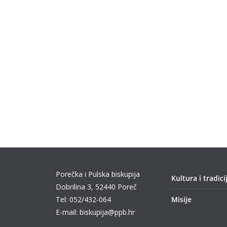
Porečka i Pulska biskupija
Kultura i tradici
Dobrilina 3, 52440 Poreč
Tel: 052/432-064
Misije
E-mail: biskupija@ppb.hr