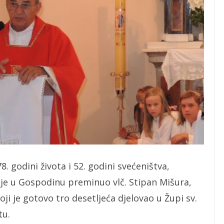
78. godini života i 52. godini svećeništva,
je u Gospodinu preminuo vlč. Stipan Mišura,
i je gotovo tro desetljeća djelovao u Župi sv.
tu.