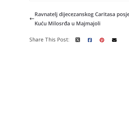
Ravnatelj dijecezanskog Caritasa posj
Kuću Milosrđa u Majmajoli
Share This Post: