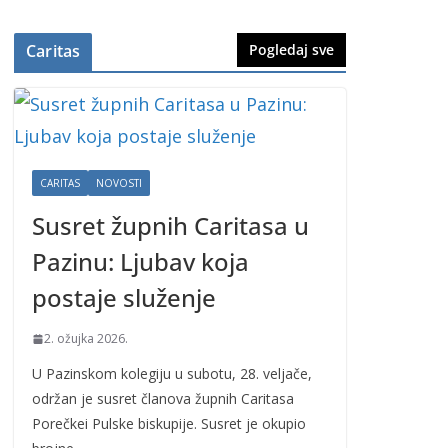
Caritas
Pogledaj sve
CARITAS
NOVOSTI
Susret župnih Caritasa u
Pazinu: Ljubav koja
postaje služenje
2. ožujka 2026.
U Pazinskom kolegiju u subotu, 28. veljače,
održan je susret članova župnih Caritasa
Porečkei Pulske biskupije. Susret je okupio