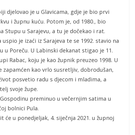
i djelovao je u Glavicama, gdje je bio prvi
rkvu i župnu kuću. Potom je, od 1980., bio
a Stupu u Sarajevu, a tu je dočekao i rat.
uspio je izaći iz Sarajeva te se 1992. stavio na
 u Poreču. U Labinski dekanat stigao je 11.
župi Rabac, koju je kao župnik preuzeo 1998. U
će zapamćen kao vrlo susretljiv, dobrodušan,
j život posvetio radu s djecom i mladima, a
elj svoje župe.
u Gospodinu preminuo u večernjim satima u
oj bolnici Pula.
it će u ponedjeljak, 4. siječnja 2021. u župnoj