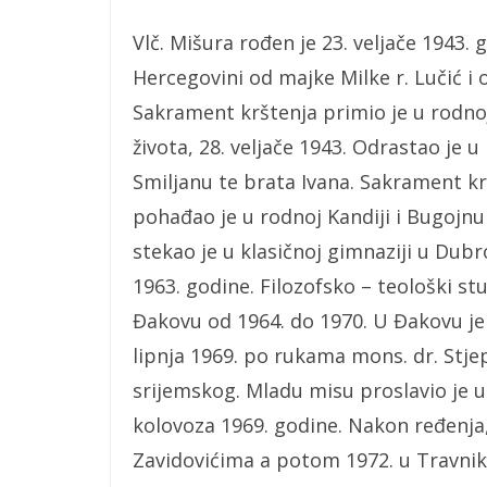
Vlč. Mišura rođen je 23. veljače 1943.
Hercegovini od majke Milke r. Lučić i 
Sakrament krštenja primio je u rodnoj
života, 28. veljače 1943. Odrastao je 
Smiljanu te brata Ivana. Sakrament k
pohađao je u rodnoj Kandiji i Bugojn
stekao je u klasičnoj gimnaziji u Dubro
1963. godine. Filozofsko – teološki st
Đakovu od 1964. do 1970. U Đakovu je
lipnja 1969. po rukama mons. dr. Stj
srijemskog. Mladu misu proslavio je u
kolovoza 1969. godine. Nakon ređenja
Zavidovićima a potom 1972. u Travniku