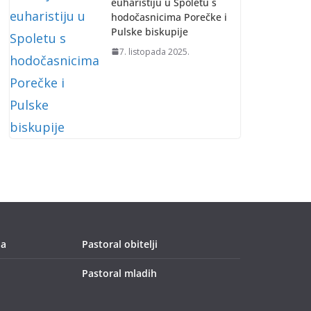
euharistiju u Spoletu s
hodočasnicima Porečke i
Pulske biskupije
7. listopada 2025.
ja
Pastoral obitelji
Pastoral mladih