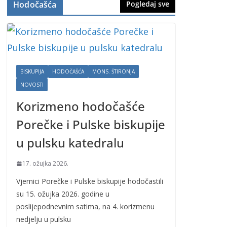
Hodočašća
Pogledaj sve
BISKUPIJA
HODOČAŠĆA
MONS. ŠTIRONJA
NOVOSTI
Korizmeno hodočašće
Porečke i Pulske biskupije
u pulsku katedralu
17. ožujka 2026.
Vjernici Porečke i Pulske biskupije hodočastili
su 15. ožujka 2026. godine u
poslijepodnevnim satima, na 4. korizmenu
nedjelju u pulsku