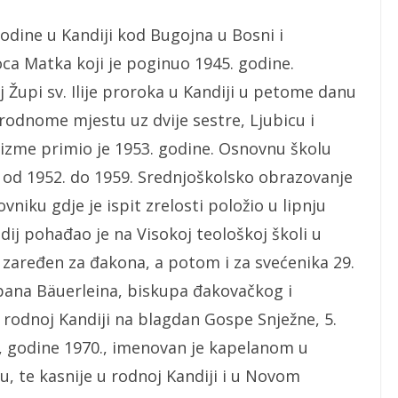
 godine u Kandiji kod Bugojna u Bosni i
oca Matka koji je poginuo 1945. godine.
 Župi sv. Ilije proroka u Kandiji u petome danu
u rodnome mjestu uz dvije sestre, Ljubicu i
rizme primio je 1953. godine. Osnovnu školu
u od 1952. do 1959. Srednjoškolsko obrazovanje
vniku gdje je ispit zrelosti položio u lipnju
udij pohađao je na Visokoj teološkoj školi u
 zaređen za đakona, a potom i za svećenika 29.
epana Bäuerleina, biskupa đakovačkog i
 rodnoj Kandiji na blagdan Gospe Snježne, 5.
, godine 1970., imenovan je kapelanom u
, te kasnije u rodnoj Kandiji i u Novom