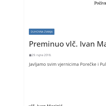
DUHOVNA ZVANJA
Preminuo vlč. Ivan M
29. rujna 2018.
Javljamo svim vjernicima Porečke i Pul