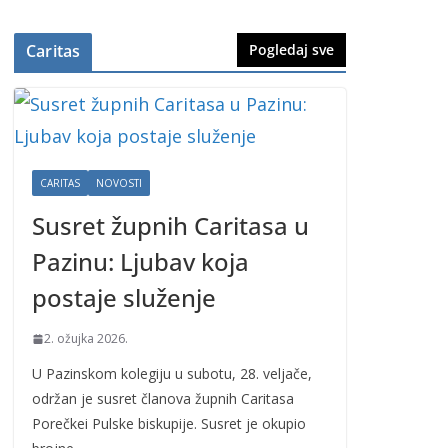
Caritas
Pogledaj sve
CARITAS
NOVOSTI
Susret župnih Caritasa u
Pazinu: Ljubav koja
postaje služenje
2. ožujka 2026.
U Pazinskom kolegiju u subotu, 28. veljače,
održan je susret članova župnih Caritasa
Porečkei Pulske biskupije. Susret je okupio