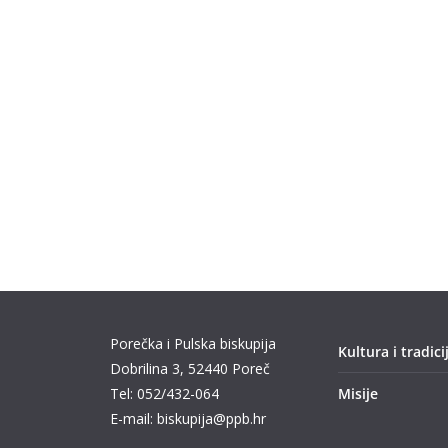
Porečka i Pulska biskupija
Kultura i tradici
Dobrilina 3, 52440 Poreč
Tel: 052/432-064
Misije
E-mail: biskupija@ppb.hr