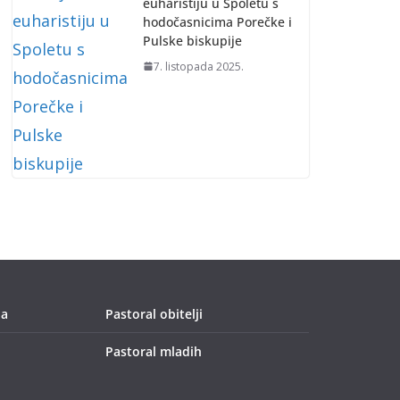
euharistiju u Spoletu s
hodočasnicima Porečke i
Pulske biskupije
7. listopada 2025.
ja
Pastoral obitelji
Pastoral mladih