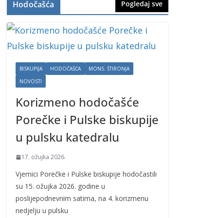
Hodočašća
Pogledaj sve
BISKUPIJA
HODOČAŠĆA
MONS. ŠTIRONJA
NOVOSTI
Korizmeno hodočašće
Porečke i Pulske biskupije
u pulsku katedralu
17. ožujka 2026.
Vjernici Porečke i Pulske biskupije hodočastili
su 15. ožujka 2026. godine u
poslijepodnevnim satima, na 4. korizmenu
nedjelju u pulsku