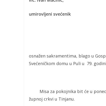
vlč.
Ivan Macinić,
umirovljeni sve
ć
enik
osnažen sakramentima, blago u Gospo
Svećeničkom domu u Puli u 79. godini
Misa za pokojnika bit će u ponedjelj
župnoj crkvi u Tinjanu.