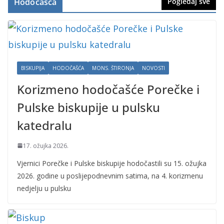
Hodočašća
Pogledaj sve
BISKUPIJA
HODOČAŠĆA
MONS. ŠTIRONJA
NOVOSTI
Korizmeno hodočašće Porečke i
Pulske biskupije u pulsku
katedralu
17. ožujka 2026.
Vjernici Porečke i Pulske biskupije hodočastili su 15. ožujka
2026. godine u poslijepodnevnim satima, na 4. korizmenu
nedjelju u pulsku