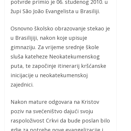
potvrde primio je 06. studenog 2010. u
župi São João Evangelista u Brasiliji.
Osnovno školsko obrazovanje stekao je
u Brasilijiji, nakon koje upisuje
gimnaziju. Za vrijeme srednje škole
sluša kateheze Neokatekumenskog
puta, te započinje itinerarij kršćanske
inicijacije u neokatekumenskoj
zajednici.
Nakon mature odgovara na Kristov
poziv na svećeništvo dajući svoju
raspoloživost Crkvi da bude poslan bilo
gdje za potrebe nove evangelizacije i