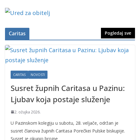
Caritas
Pogledaj sve
CARITAS
NOVOSTI
Susret župnih Caritasa u Pazinu:
Ljubav koja postaje služenje
2. ožujka 2026.
U Pazinskom kolegiju u subotu, 28. veljače, održan je
susret članova župnih Caritasa Porečkei Pulske biskupije.
Susret je okupio brojne