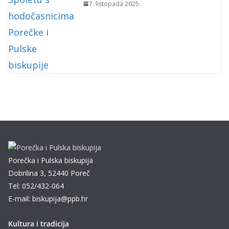
7. listopada 2025.
Porečka i Pulska biskupija
Dobrilina 3, 52440 Poreč
Tel: 052/432-064
E-mail: biskupija@ppb.hr
Kultura i tradicija