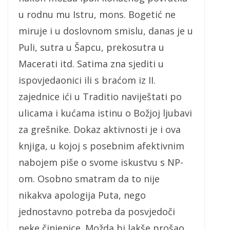
u rodnu mu Istru, mons. Bogetić ne
miruje i u doslovnom smislu, danas je u
Puli, sutra u Šapcu, prekosutra u
Macerati itd. Satima zna sjediti u
ispovjedaonici ili s braćom iz II.
zajednice ići u Traditio naviještati po
ulicama i kućama istinu o Božjoj ljubavi
za grešnike. Dokaz aktivnosti je i ova
knjiga, u kojoj s posebnim afektivnim
nabojem piše o svome iskustvu s NP-
om. Osobno smatram da to nije
nikakva apologija Puta, nego
jednostavno potreba da posvjedoči
neke činjenice. Možda bi lakše prošao