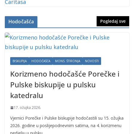
Hodočašća
Pogledaj sve
BISKUPIJA
HODOČAŠĆA
MONS. ŠTIRONJA
NOVOSTI
Korizmeno hodočašće Porečke i
Pulske biskupije u pulsku
katedralu
17. ožujka 2026.
Vjernici Porečke i Pulske biskupije hodočastili su 15. ožujka
2026. godine u poslijepodnevnim satima, na 4. korizmenu
nedjelju u pulsku