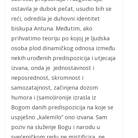
ostavila je dubok pečat, usudio bih se
reći, odredila je duhovni identitet
biskupa Antuna. Međutim, ako
prihvatimo teoriju po kojoj je ljudska
osoba plod dinamičkog odnosa između
nekih urođenih predispozicija i utjecaja
izvana, onda je jednostavnost i
neposrednost, skromnost i
samozatajnost, začinjena dozom
humora i (samo)ironije izrasla iz
Bogom danih predispozicija na koje se
uspješno „kalemilo“ ono izvana. Sam
poziv na služenje Bogu i narodu u
svećeničkom redu ne mistificira, ne