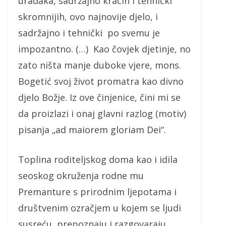
uradaka, sadržajno kraćih i tehnički
skromnijih, ovo najnovije djelo, i
sadržajno i tehnički po svemu je
impozantno. (…) Kao čovjek djetinje, no
zato ništa manje duboke vjere, mons.
Bogetić svoj život promatra kao divno
djelo Božje. Iz ove činjenice, čini mi se
da proizlazi i onaj glavni razlog (motiv)
pisanja „ad maiorem gloriam Dei“.
Toplina roditeljskog doma kao i idila
seoskog okruženja rodne mu
Premanture s prirodnim ljepotama i
društvenim ozračjem u kojem se ljudi
susreću, prepoznaju i razgovaraju,