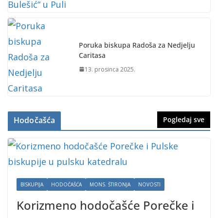
Poruka biskupa Radoša za Nedjelju
Caritasa
13. prosinca 2025.
Hodočašća
Pogledaj sve
BISKUPIJA
HODOČAŠĆA
MONS. ŠTIRONJA
NOVOSTI
Korizmeno hodočašće Porečke i