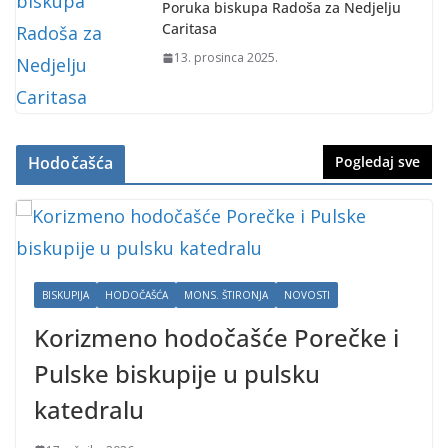
Poruka biskupa Radoša za Nedjelju
Caritasa
13. prosinca 2025.
Hodočašća
Pogledaj sve
BISKUPIJA
HODOČAŠĆA
MONS. ŠTIRONJA
NOVOSTI
Korizmeno hodočašće Porečke i
Pulske biskupije u pulsku
katedralu