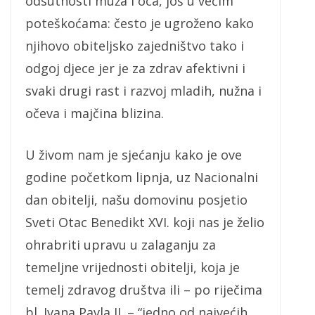
odsutnosti muža i oca, još u većim
poteškoćama: često je ugroženo kako
njihovo obiteljsko zajedništvo tako i
odgoj djece jer je za zdrav afektivni i
svaki drugi rast i razvoj mladih, nužna i
očeva i majčina blizina.
U živom nam je sjećanju kako je ove
godine početkom lipnja, uz Nacionalni
dan obitelji, našu domovinu posjetio
Sveti Otac Benedikt XVI. koji nas je želio
ohrabriti upravu u zalaganju za
temeljne vrijednosti obitelji, koja je
temelj zdravog društva ili – po riječima
bl. Ivana Pavla II. – “jedno od najvećih