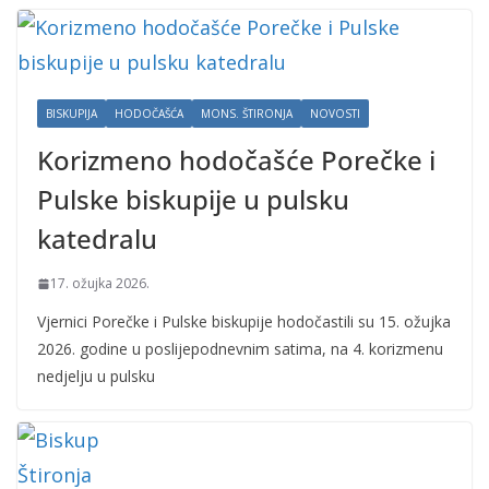
BISKUPIJA
HODOČAŠĆA
MONS. ŠTIRONJA
NOVOSTI
Korizmeno hodočašće Porečke i
Pulske biskupije u pulsku
katedralu
17. ožujka 2026.
Vjernici Porečke i Pulske biskupije hodočastili su 15. ožujka
2026. godine u poslijepodnevnim satima, na 4. korizmenu
nedjelju u pulsku