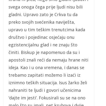
svega onoga čega prije ljudi nisu bili
gladni. Upravo zato je Crkva tu da
preko svojih svećenika naviješta,
upravo u tim teškim trenutcima kada
društvo i pojedinac osjećaju onu
egzistencijalnu glad i ne znaju što
činiti. Biskup je napomenuo da su i
apostoli znali reći da nemaju hrane niti
ideja. Kao i u ona vremena, i danas se
trebamo zapitati možemo li izaći iz
iznimno teških situacija. Isus žarko želi
nahraniti te ljudi i govori učenicima
‘dajte im jesti’. Fokusirali su se na ono
malo što su imali, pet kruhova i dvije