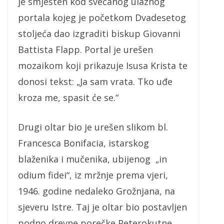
je smješten kod svečanog ulaznog
portala kojeg je početkom Dvadesetog
stoljeća dao izgraditi biskup Giovanni
Battista Flapp. Portal je urešen
mozaikom koji prikazuje Isusa Krista te
donosi tekst: „Ja sam vrata. Tko uđe
kroza me, spasit će se.“
Drugi oltar bio je urešen slikom bl.
Francesca Bonifacia, istarskog
blaženika i mučenika, ubijenog „in
odium fidei“, iz mržnje prema vjeri,
1946. godine nedaleko Grožnjana, na
sjeveru Istre. Taj je oltar bio postavljen
podno drevne porečke Peterokutne