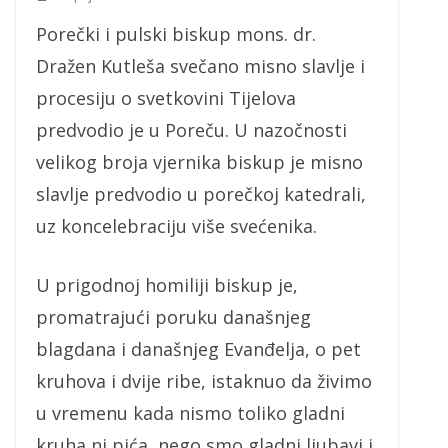
Porečki i pulski biskup mons. dr.
Dražen Kutleša svečano misno slavlje i
procesiju o svetkovini Tijelova
predvodio je u Poreču. U nazočnosti
velikog broja vjernika biskup je misno
slavlje predvodio u porečkoj katedrali,
uz koncelebraciju više svećenika.
U prigodnoj homiliji biskup je,
promatrajući poruku današnjeg
blagdana i današnjeg Evanđelja, o pet
kruhova i dvije ribe, istaknuo da živimo
u vremenu kada nismo toliko gladni
kruha ni pića, nego smo gladni ljubavi i