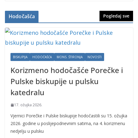
Hodočašća
Pogledaj sve
BISKUPIJA
HODOČAŠĆA
MONS. ŠTIRONJA
NOVOSTI
Korizmeno hodočašće Porečke i
Pulske biskupije u pulsku
katedralu
17. ožujka 2026.
Vjernici Porečke i Pulske biskupije hodočastili su 15. ožujka
2026. godine u poslijepodnevnim satima, na 4. korizmenu
nedjelju u pulsku