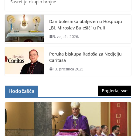
Susret je okupio brojne
Dan bolesnika obilježen u Hospiciju
„Bl. Miroslav Bulešić“ u Puli
9. veljače 2026.
Poruka biskupa Radoša za Nedjelju
Caritasa
13. prosinca 2025.
Hodočašća
Pogledaj sve