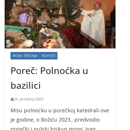
MONS. ŠTIRONJA
NOVOSTI
Poreč: Polnoćka u
bazilici
25. prosinca 2023.
Misu polnoćku u porečkoj katedrali ove
je godine, o Božiću 2023., predvodio
porečki i pulski biskup mons. Ivan