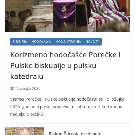
BISKUPIJA
HODOČAŠĆA
MONS. ŠTIRONJA
NOVOSTI
Korizmeno hodočašće Porečke i
Pulske biskupije u pulsku
katedralu
17. ožujka 2026.
Vjernici Porečke i Pulske biskupije hodočastili su 15. ožujka
2026. godine u poslijepodnevnim satima, na 4. korizmenu
nedjelju u pulsku
Biskup Štironja predvodio