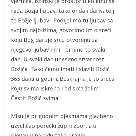
vjernika, istinski je prostor u kojemu se
rađa Božja ljubav, tako onda i darivatelj
te Božje ljubavi. Podijelimo tu ljubav sa
svojim najbližima, govorimo im o sreći
koju Bog daruje srcu otvorenu za
njegovu ljubav i mir. Činimo to svaki
dan. U svaki dan unesimo stvarnost
Božića. Tako ćemo imati i slaviti Božić
365 dana u godini. Beskrajna je to sreća
koju svima iskreno i od srca želim.
Čestit Božić svima!“
Misu je prigodnim pjesmama glazbeno
uzveličao porečki župni zbor, a u
pjevanju narodu tako dragih