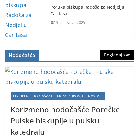
Poruka biskupa Radoša za Nedjelju
Caritasa
13. prosinca 2025.
Hodočašća
Pogledaj sve
BISKUPIJA
HODOČAŠĆA
MONS. ŠTIRONJA
NOVOSTI
Korizmeno hodočašće Porečke i
Pulske biskupije u pulsku
katedralu