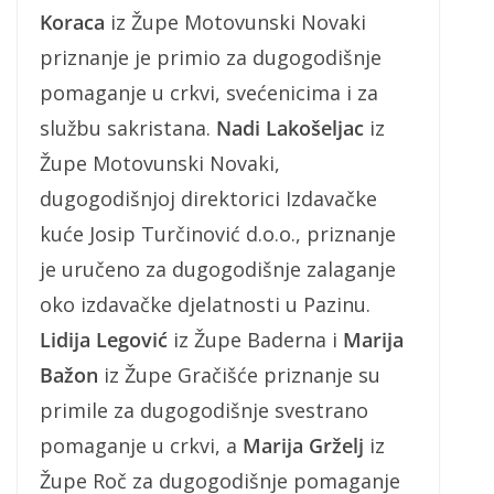
Koraca
iz Župe Motovunski Novaki
priznanje je primio za dugogodišnje
pomaganje u crkvi, svećenicima i za
službu sakristana.
Nadi Lakošeljac
iz
Župe Motovunski Novaki,
dugogodišnjoj direktorici Izdavačke
kuće Josip Turčinović d.o.o., priznanje
je uručeno za dugogodišnje zalaganje
oko izdavačke djelatnosti u Pazinu.
Lidija Legović
iz Župe Baderna i
Marija
Bažon
iz Župe Gračišće priznanje su
primile za dugogodišnje svestrano
pomaganje u crkvi, a
Marija Grželj
iz
Župe Roč za dugogodišnje pomaganje