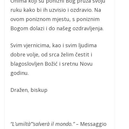
Onima koji su ponizni Bog pruža svoju
ruku kako bi ih uzvisio i ozdravio. Na
ovom poniznom mjestu, s poniznim
Bogom dolazi i do našeg ozdravljenja.
Svim vjernicima, kao i svim ljudima
dobre volje, od srca želim čestit i
blagoslovljen Božić i sretnu Novu
godinu.
Dražen, biskup
“L’umiltà’”salverà il mondo.” –
Messaggio