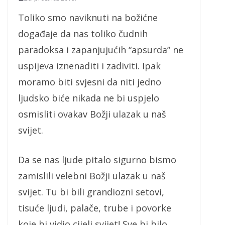
Toliko smo naviknuti na božićne
događaje da nas toliko čudnih
paradoksa i zapanjujućih “apsurda” ne
uspijeva iznenaditi i zadiviti. Ipak
moramo biti svjesni da niti jedno
ljudsko biće nikada ne bi uspjelo
osmisliti ovakav Božji ulazak u naš
svijet.
Da se nas ljude pitalo sigurno bismo
zamislili velebni Božji ulazak u naš
svijet. Tu bi bili grandiozni setovi,
tisuće ljudi, palače, trube i povorke
koje bi vidio cijeli svijet! Sve bi bilo