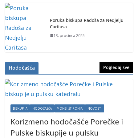
Poruka biskupa Radoša za Nedjelju
Caritasa
13. prosinca 2025.
Hodočašća
Pogledaj sve
BISKUPIJA
HODOČAŠĆA
MONS. ŠTIRONJA
NOVOSTI
Korizmeno hodočašće Porečke i
Pulske biskupije u pulsku