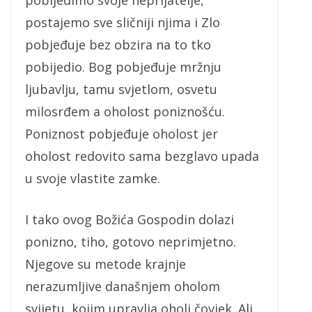
pobijedimo svoje neprijatelje,
postajemo sve sličniji njima i Zlo
pobjeđuje bez obzira na to tko
pobijedio. Bog pobjeđuje mržnju
ljubavlju, tamu svjetlom, osvetu
milosrđem a oholost poniznošću.
Poniznost pobjeđuje oholost jer
oholost redovito sama bezglavo upada
u svoje vlastite zamke.
I tako ovog Božića Gospodin dolazi
ponizno, tiho, gotovo neprimjetno.
Njegove su metode krajnje
nerazumljive današnjem oholom
svijetu, kojim upravlja oholi čovjek. Ali