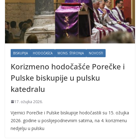
BISKUPIJA
HODOČAŠĆA
MONS. ŠTIRONJA
NOVOSTI
Korizmeno hodočašće Porečke i
Pulske biskupije u pulsku
katedralu
17. ožujka 2026.
Vjernici Porečke i Pulske biskupije hodočastili su 15. ožujka
2026. godine u poslijepodnevnim satima, na 4. korizmenu
nedjelju u pulsku