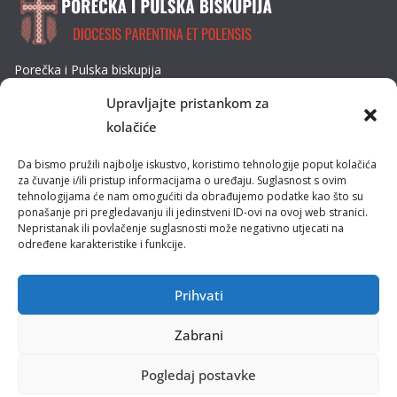
Porečka i Pulska biskupija
Dobrilina 3, 52440 Poreč
Upravljajte pristankom za
Tel: 052/432-064
kolačiće
E-mail: biskupija@ppb.hr
Da bismo pružili najbolje iskustvo, koristimo tehnologije poput kolačića
Kultura i tradicija
za čuvanje i/ili pristup informacijama o uređaju. Suglasnost s ovim
tehnologijama će nam omogućiti da obrađujemo podatke kao što su
ponašanje pri pregledavanju ili jedinstveni ID-ovi na ovoj web stranici.
Misije
Nepristanak ili povlačenje suglasnosti može negativno utjecati na
određene karakteristike i funkcije.
Pastoral obitelji
Pastoral mladih
Prihvati
Zabrani
Pogledaj postavke
Polica privatnosti
Uvjeti korištenja
Politika kolačića (EU)