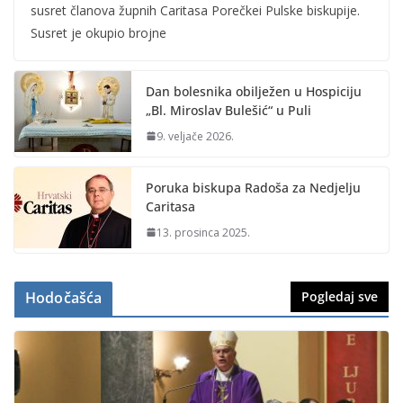
susret članova župnih Caritasa Porečkei Pulske biskupije.
Susret je okupio brojne
Dan bolesnika obilježen u Hospiciju
„Bl. Miroslav Bulešić“ u Puli
9. veljače 2026.
Poruka biskupa Radoša za Nedjelju
Caritasa
13. prosinca 2025.
Hodočašća
Pogledaj sve