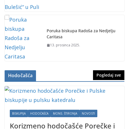
Poruka biskupa Radoša za Nedjelju
Caritasa
13. prosinca 2025.
Hodočašća
Pogledaj sve
BISKUPIJA
HODOČAŠĆA
MONS. ŠTIRONJA
NOVOSTI
Korizmeno hodočašće Porečke i