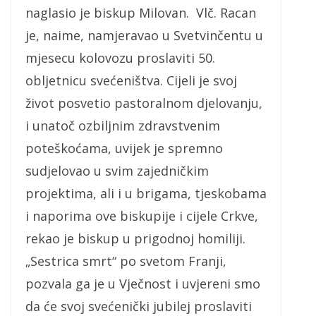
naglasio je biskup Milovan. Vlč. Racan
je, naime, namjeravao u Svetvinčentu u
mjesecu kolovozu proslaviti 50.
obljetnicu svećeništva. Cijeli je svoj
život posvetio pastoralnom djelovanju,
i unatoč ozbiljnim zdravstvenim
poteškoćama, uvijek je spremno
sudjelovao u svim zajedničkim
projektima, ali i u brigama, tjeskobama
i naporima ove biskupije i cijele Crkve,
rekao je biskup u prigodnoj homiliji.
„Sestrica smrt“ po svetom Franji,
pozvala ga je u Vječnost i uvjereni smo
da će svoj svećenički jubilej proslaviti