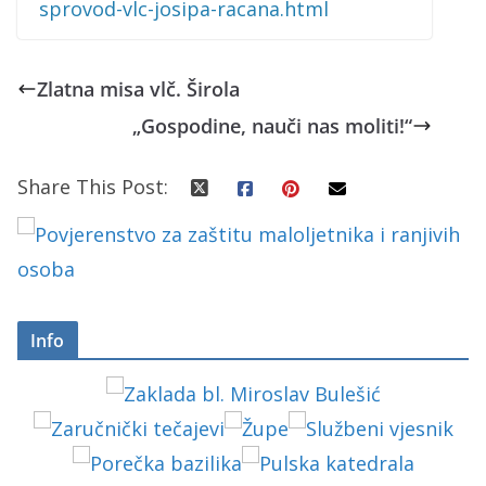
sprovod-vlc-josipa-racana.html
Zlatna misa vlč. Širola
„Gospodine, nauči nas moliti!“
Share This Post:
Info