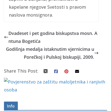
kapelane njegove Svetosti s pravom
naslova monsignora.
Dvadeset i pet godina biskupstva mosn. A
ntuna Bogetića
Godišnja medalja istaknutim vjernicima u
Porečkoj i Pulskoj biskupiji, 2009.
Share This Post:
Info