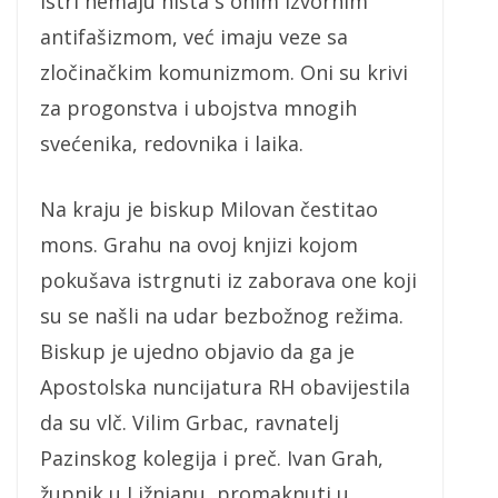
Istri nemaju ništa s onim izvornim
antifašizmom, već imaju veze sa
zločinačkim komunizmom. Oni su krivi
za progonstva i ubojstva mnogih
svećenika, redovnika i laika.
Na kraju je biskup Milovan čestitao
mons. Grahu na ovoj knjizi kojom
pokušava istrgnuti iz zaborava one koji
su se našli na udar bezbožnog režima.
Biskup je ujedno objavio da ga je
Apostolska nuncijatura RH obavijestila
da su vlč. Vilim Grbac, ravnatelj
Pazinskog kolegija i preč. Ivan Grah,
župnik u Ližnjanu, promaknuti u