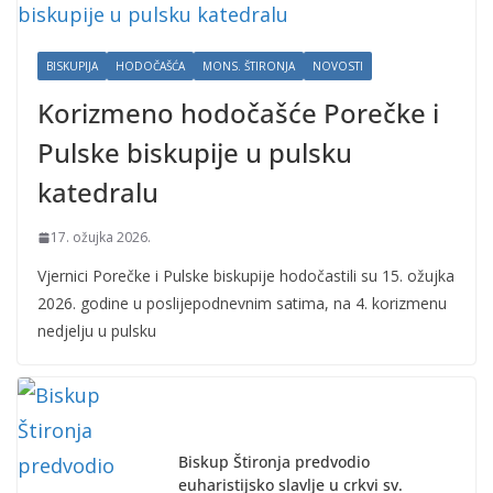
BISKUPIJA
HODOČAŠĆA
MONS. ŠTIRONJA
NOVOSTI
Korizmeno hodočašće Porečke i
Pulske biskupije u pulsku
katedralu
17. ožujka 2026.
Vjernici Porečke i Pulske biskupije hodočastili su 15. ožujka
2026. godine u poslijepodnevnim satima, na 4. korizmenu
nedjelju u pulsku
Biskup Štironja predvodio
euharistijsko slavlje u crkvi sv.