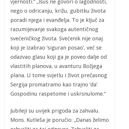
vjernosti.“ „Isus ne govori o lagodnosti,
nego o odricanju, križu, gubitku života
poradi njega i evanđelja. To je ključ za
razumijevanje svakoga autentičnog
svećeničkog života. Svećenik nije onaj
koji je izabrao ‘siguran posao’, već se
odazvao glasu koji ga je poveo dalje od
vlastitih planova, u avanturu Božjega
plana. U tome svjetlu i život prečasnog
Sergija promatramo kao trajno ‘da’
Gospodinu raspetome i uskrsnulome.“
Jubileji su uvijek prigoda za zahvalu.
Mons. Kutleša je poručio: „Danas želimo
zahvaliti za taj odgovor. Zahvaliti za