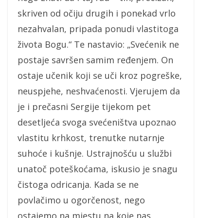
skriven od očiju drugih i ponekad vrlo
nezahvalan, pripada ponudi vlastitoga
života Bogu.“ Te nastavio: „Svećenik ne
postaje savršen samim ređenjem. On
ostaje učenik koji se uči kroz pogreške,
neuspjehe, neshvaćenosti. Vjerujem da
je i prečasni Sergije tijekom pet
desetljeća svoga svećeništva upoznao
vlastitu krhkost, trenutke nutarnje
suhoće i kušnje. Ustrajnošću u službi
unatoč poteškoćama, iskusio je snagu
čistoga odricanja. Kada se ne
povlačimo u ogorčenost, nego
ostajemo na mjestu na koje nas