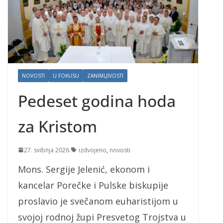
NOVOSTI
U FOKUSU
ZANIMLJIVOSTI
Pedeset godina hoda
za Kristom
27. svibnja 2026.
izdvojeno
,
novosti
Mons. Sergije Jelenić, ekonom i
kancelar Porečke i Pulske biskupije
proslavio je svečanom euharistijom u
svojoj rodnoj župi Presvetog Trojstva u