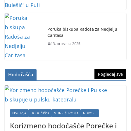
Poruka biskupa Radoša za Nedjelju
Caritasa
13. prosinca 2025.
Hodočašća
Pogledaj sve
BISKUPIJA
HODOČAŠĆA
MONS. ŠTIRONJA
NOVOSTI
Korizmeno hodočašće Porečke i