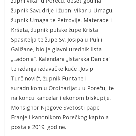
župni vikar u Poreču, deset godina
župnik Savudrije i župni vikar u Umagu,
župnik Umaga te Petrovije, Materade i
Kršeta, župnik pulske župe Krista
Spasitelja te župe Sv. Josipa u Puli i
Galižane, bio je glavni urednik lista
„Ladonja“, Kalendara „Istarska Danica“
te izdanja izdavačke kuće „Josip
Turčinović“, župnik Funtane i
suradnikom u Ordinarijatu u Poreču, te
na koncu kancelar i ekonom biskupije.
Monsignor Njegove Svetosti pape
Franje i kanonikom Porečkog kaptola
postaje 2019. godine.