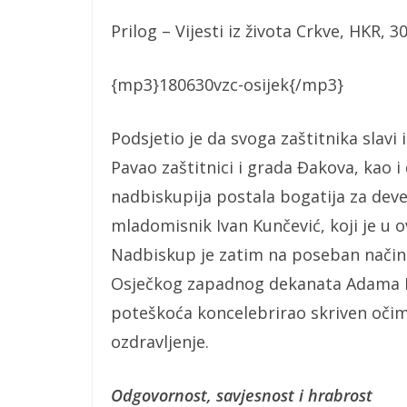
Prilog – Vijesti iz života Crkve, HKR, 30
{mp3}180630vzc-osijek{/mp3}
Podsjetio je da svoga zaštitnika slavi 
Pavao zaštitnici i grada Đakova, kao 
nadbiskupija postala bogatija za deve
mladomisnik Ivan Kunčević, koji je u 
Nadbiskup je zatim na poseban način
Osječkog zapadnog dekanata Adama Be
poteškoća koncelebrirao skriven očim
ozdravljenje.
Odgovornost, savjesnost i hrabrost