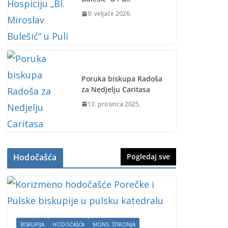
9. veljače 2026.
Poruka biskupa Radoša
za Nedjelju Caritasa
13. prosinca 2025.
Hodočašća
Pogledaj sve
BISKUPIJA
HODOČAŠĆA
MONS. ŠTIRONJA