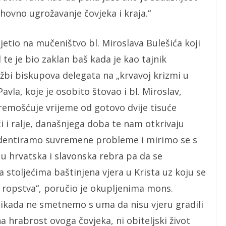
duhovno ugrožavanje čovjeka i kraja.“
jetio na mučeništvo bl. Miroslava Bulešića koji
d te je bio zaklan baš kada je kao tajnik
užbi biskupova delegata na „krvavoj krizmi u
Pavla, koje je osobito štovao i bl. Miroslav,
remošćuje vrijeme od gotovo dvije tisuće
ći i ralje, današnjega doba te nam otkrivaju
videntiramo suvremene probleme i mirimo se s
u hrvatska i slavonska rebra pa da se
stoljećima baštinjena vjera u Krista uz koju se
a ropstva“, poručio je okupljenima mons.
nikada ne smetnemo s uma da nisu vjeru gradili
na hrabrost ovoga čovjeka, ni obiteljski život