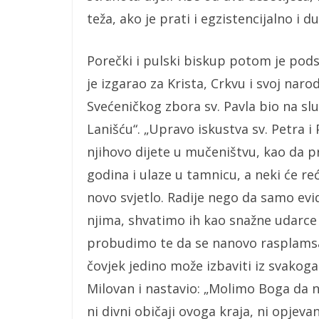
teža, ako je prati i egzistencijalno i 
Porečki i pulski biskup potom je pods
je izgarao za Krista, Crkvu i svoj naro
Svećeničkog zbora sv. Pavla bio na sl
Lanišću“. „Upravo iskustva sv. Petra i 
njihovo dijete u mučeništvu, kao da p
godina i ulaze u tamnicu, a neki će re
novo svjetlo. Radije nego da samo e
njima, shvatimo ih kao snažne udarce 
probudimo te da se nanovo rasplamsa 
čovjek jedino može izbaviti iz svakog
Milovan i nastavio: „Molimo Boga da 
ni divni običaji ovoga kraja, ni opjeva