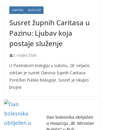
CARITAS
NOVOSTI
Susret župnih Caritasa u
Pazinu: Ljubav koja
postaje služenje
2. ožujka 2026.
U Pazinskom kolegiju u subotu, 28. veljače,
održan je susret članova župnih Caritasa
Porečkei Pulske biskupije. Susret je okupio
brojne
Dan bolesnika obilježen
u Hospiciju „Bl. Miroslav
Bulešić“ u Puli