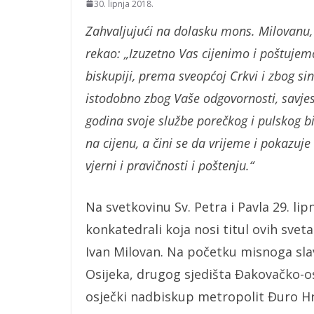
30. lipnja 2018.
Zahvaljujući na dolasku mons. Milovanu,
rekao: „Izuzetno Vas cijenimo i poštujem
biskupiji, prema sveopćoj Crkvi i zbog s
istodobno zbog Vaše odgovornosti, savjesn
godina svoje službe porečkog i pulskog bis
na cijenu, a čini se da vrijeme i pokazuje
vjerni i pravičnosti i poštenju.“
Na svetkovinu Sv. Petra i Pavla 29. lip
konkatedrali koja nosi titul ovih svet
Ivan Milovan. Na početku misnoga slav
Osijeka, drugog sjedišta Đakovačko-os
osječki nadbiskup metropolit Đuro Hr