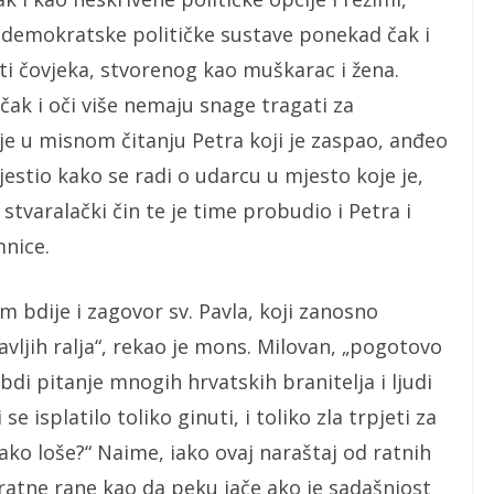
 demokratske političke sustave ponekad čak i
iti čovjeka, stvorenog kao muškarac i žena.
čak i oči više nemaju snage tragati za
 je u misnom čitanju Petra koji je zaspao, anđeo
estio kako se radi o udarcu u mjesto koje je,
stvaralački čin te je time probudio i Petra i
mnice.
 bdije i zagovor sv. Pavla, koji zanosno
avljih ralja“, rekao je mons. Milovan, „pogotovo
di pitanje mnogih hrvatskih branitelja i ljudi
 se isplatilo toliko ginuti, i toliko zla trpjeti za
ko loše?“ Naime, iako ovaj naraštaj od ratnih
, ratne rane kao da peku jače ako je sadašnjost