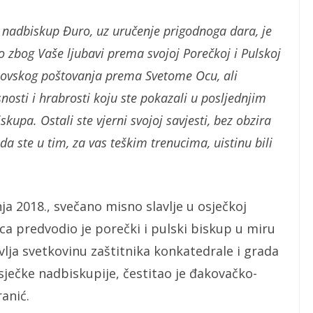
 nadbiskup Đuro, uz uručenje prigodnoga dara, je
o zbog Vaše ljubavi prema svojoj Porečkoj i Pulskoj
inovskog poštovanja prema Svetome Ocu, ali
osti i hrabrosti koju ste pokazali u posljednjim
kupa. Ostali ste vjerni svojoj savjesti, bez obzira
 da ste u tim, za vas teškim trenucima, uistinu bili
nja 2018., svečano misno slavlje u osječkoj
aca predvodio je porečki i pulski biskup u miru
lja svetkovinu zaštitnika konkatedrale i grada
ječke nadbiskupije, čestitao je đakovačko-
anić.