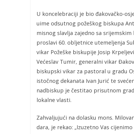
U koncelebraciji je bio đakovačko-osj
uime odsutnog požeškog biskupa Antun
misnog slavlja zajedno sa srijemski
proslavi 60. obljetnice utemeljenja Su
vikar Požeške biskupije Josip Krpeljev
Većeslav Tumir, generalni vikar Đakov
biskupski vikar za pastoral u gradu O
istočnog dekanata Ivan Jurić te svećen
nadbiskup je čestitao prisutnom grad
lokalne vlasti.
Zahvaljujući na dolasku mons. Milova
dara, je rekao: „Izuzetno Vas cijenim