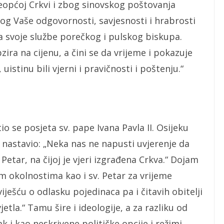
veopćoj Crkvi i zbog sinovskog poštovanja
g Vaše odgovornosti, savjesnosti i hrabrosti
a svoje službe porečkog i pulskog biskupa.
bzira na cijenu, a čini se da vrijeme i pokazuje
uistinu bili vjerni i pravičnosti i poštenju.“
io se posjeta sv. pape Ivana Pavla II. Osijeku
je nastavio: „Neka nas ne napusti uvjerenje da
etar, na čijoj je vjeri izgrađena Crkva.“ Dojam
nim okolnostima kao i sv. Petar za vrijeme
ješću o odlasku pojedinaca pa i čitavih obitelji
etla.“ Tamu šire i ideologije, a za razliku od
k i kao neskrivene političke opcije i režimi,