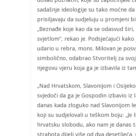
sadašnje ideologije su tako moćne da
prisiljavaju da sudjeluju u promjeni b
„Beznađe koje kao da se odasvud širi, 
svjetlom“, rekao je. Podsjećajući kako
udario u rebra, mons. Milovan je posvj
simbolično, odabrao Stvoritelj za svoj 
njegovu vjeru koja ga je izbavila iz ta
„Nad Hrvatskom, Slavonijom i Osijekom
svjedoči da ga je Gospodin izbavio iz l
danas kada zloguko nad Slavonijom leb
koji su sudjelovali u teškom boju: „Je li
hrvatsku slobodu, ako nam je danas ta
strahota dijeli više od dva desetljeća