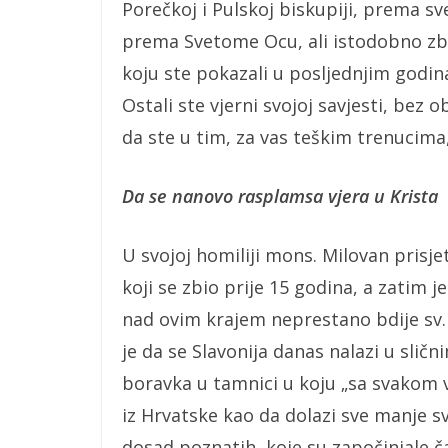
Porečkoj i Pulskoj biskupiji, prema s
prema Svetome Ocu, ali istodobno zbo
koju ste pokazali u posljednjim godin
Ostali ste vjerni svojoj savjesti, bez o
da ste u tim, za vas teškim trenucima, 
Da se nanovo rasplamsa vjera u Krista
U svojoj homiliji mons. Milovan prisjet
koji se zbio prije 15 godina, a zatim 
nad ovim krajem neprestano bdije sv. P
je da se Slavonija danas nalazi u slič
boravka u tamnici u koju „sa svakom vi
iz Hrvatske kao da dolazi sve manje svj
dosad poznatih, koje su započinjale ča