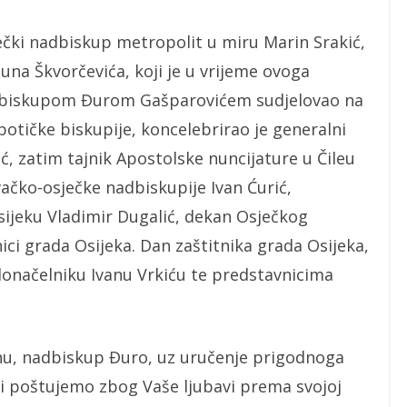
ečki nadbiskup metropolit u miru Marin Srakić,
a Škvorčevića, koji je u vrijeme ovoga
m biskupom Đurom Gašparovićem sudjelovao na
botičke biskupije, koncelebrirao je generalni
ić, zatim tajnik Apostolske nuncijature u Čileu
ačko-osječke nadbiskupije Ivan Ćurić,
sijeku Vladimir Dugalić, dekan Osječkog
ici grada Osijeka. Dan zaštitnika grada Osijeka,
onačelniku Ivanu Vrkiću te predstavnicima
nu, nadbiskup Đuro, uz uručenje prigodnoga
o i poštujemo zbog Vaše ljubavi prema svojoj