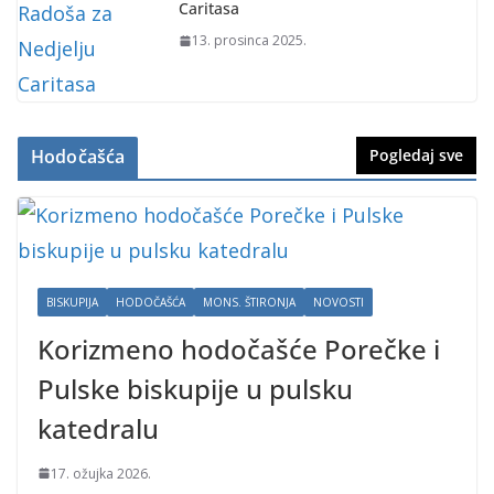
Caritasa
13. prosinca 2025.
Hodočašća
Pogledaj sve
BISKUPIJA
HODOČAŠĆA
MONS. ŠTIRONJA
NOVOSTI
Korizmeno hodočašće Porečke i
Pulske biskupije u pulsku
katedralu
17. ožujka 2026.