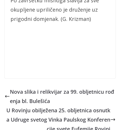
Po završetku misnoga slavlja za sve
okupljene upriličeno je druženje uz
prigodni domjenak. (G. Krizman)
Nova slika i relikvijar za 99. obljetnicu rođ
enja bl. Bulešića
U Rovinju obilježena 25. obljetnica osnutk
a Udruge svetog Vinka Paulskog Konferen
cije svete Eufemije Rovinj