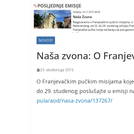
NOVOSTI
Naša zvona: O Franj
23. studenoga 2015.
O Franjevačkim pučkim misijama koje s
do 29. studenog poslušajte u emisji n
pula/aod/nasa-zvona/137267/