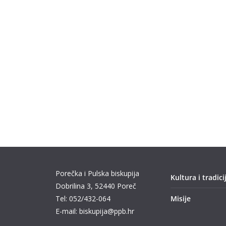
Porečka i Pulska biskupija
Kultura i tradici
Dobrilina 3, 52440 Poreč
Tel: 052/432-064
Misije
E-mail: biskupija@ppb.hr