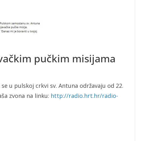
evačkim pučkim misijama
e u pulskoj crkvi sv. Antuna održavaju od 22.
aša zvona na linku:
http://radio.hrt.hr/radio-