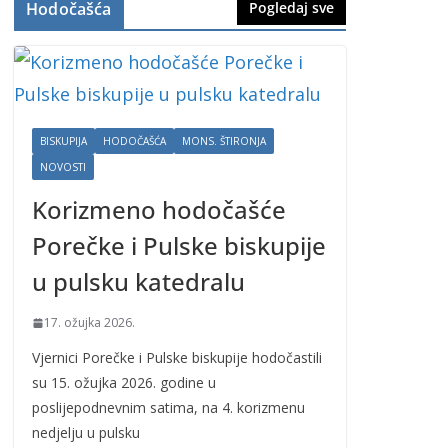
Hodočašća
Pogledaj sve
BISKUPIJA
HODOČAŠĆA
MONS. ŠTIRONJA
NOVOSTI
Korizmeno hodočašće
Porečke i Pulske biskupije
u pulsku katedralu
17. ožujka 2026.
Vjernici Porečke i Pulske biskupije hodočastili
su 15. ožujka 2026. godine u
poslijepodnevnim satima, na 4. korizmenu
nedjelju u pulsku