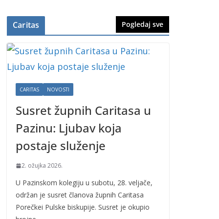
Caritas
Pogledaj sve
CARITAS
NOVOSTI
Susret župnih Caritasa u
Pazinu: Ljubav koja
postaje služenje
2. ožujka 2026.
U Pazinskom kolegiju u subotu, 28. veljače,
održan je susret članova župnih Caritasa
Porečkei Pulske biskupije. Susret je okupio