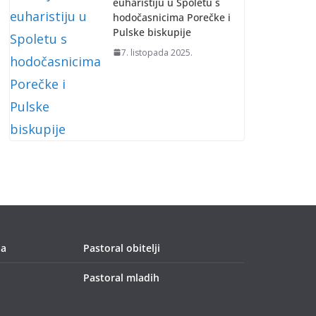
euharistiju u Spoletu s
hodočasnicima Porečke i
Pulske biskupije
7. listopada 2025.
ja
Pastoral obitelji
Pastoral mladih