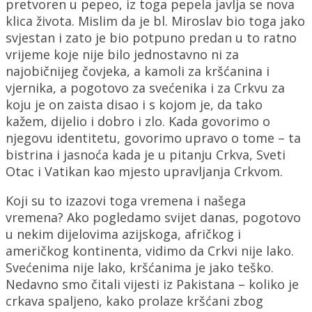
pretvoren u pepeo, iz toga pepela javlja se nova
klica života. Mislim da je bl. Miroslav bio toga jako
svjestan i zato je bio potpuno predan u to ratno
vrijeme koje nije bilo jednostavno ni za
najobičnijeg čovjeka, a kamoli za kršćanina i
vjernika, a pogotovo za svećenika i za Crkvu za
koju je on zaista disao i s kojom je, da tako
kažem, dijelio i dobro i zlo. Kada govorimo o
njegovu identitetu, govorimo upravo o tome – ta
bistrina i jasnoća kada je u pitanju Crkva, Sveti
Otac i Vatikan kao mjesto upravljanja Crkvom.
Koji su to izazovi toga vremena i našega
vremena? Ako pogledamo svijet danas, pogotovo
u nekim dijelovima azijskoga, afričkog i
američkog kontinenta, vidimo da Crkvi nije lako.
Svećenima nije lako, kršćanima je jako teško.
Nedavno smo čitali vijesti iz Pakistana – koliko je
crkava spaljeno, kako prolaze kršćani zbog