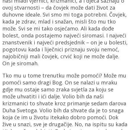
naši mladi vjernici, krizmanici, a i djeca saznaju o
ovoj stvarnosti – da čovjek može dati život za
duhovne ideale. Svi smo mi toga potrebni. Čovjek,
kada je zdrav, mlad i snažan, misli što mu tko
može. Svi se mi tako osjećamo. Ali kada dođe
bolest, onda postajemo najveći siromasi. I najveći
znanstvenik i najveći predsjednik – on je u bolesti,
pogotovu kada i liječnici priznaju svoju nemoć,
najobičniji mali čovjek, crvić koji ne može dalje.
On je siromah.
Tko mu u tome trenutku može pomoći? Može mu
pomoći samo dragi Bog. On se nalazi u mraku
gdje mu ostaje samo zraka svjetla za koju se
može uhvatiti i ići dalje. Volio bih da naši
krizmanici to shvate kroz primanje sedam darova
Duha Svetoga. Volio bih da shvate da je to snaga
koja će im u životu itekako dobro pomoći. Dok
žive u snazi, sve je drugačije. No, na ispitu su kada