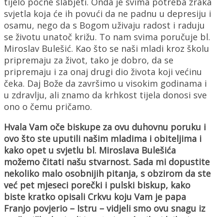
tijelo počne slabjeti. Onda je svima potreba zraka
svjetla koja će ih povući da ne padnu u depresiju i
osamu, nego da s Bogom uživaju radost i raduju
se životu unatoč križu. To nam svima poručuje bl.
Miroslav Bulešić. Kao što se naši mladi kroz školu
pripremaju za život, tako je dobro, da se
pripremaju i za onaj drugi dio života koji većinu
čeka. Daj Bože da završimo u visokim godinama i
u zdravlju, ali znamo da krhkost tijela donosi sve
ono o čemu pričamo.
Hvala Vam oče biskupe za ovu duhovnu poruku i
ovo što ste uputili našim mladima i obiteljima i
kako opet u svjetlu bl. Miroslava Bulešića
možemo čitati našu stvarnost. Sada mi dopustite
nekoliko malo osobnijih pitanja, s obzirom da ste
već pet mjeseci porečki i pulski biskup, kako
biste kratko opisali Crkvu koju Vam je papa
Franjo povjerio – Istru – vidjeli smo ovu snagu iz