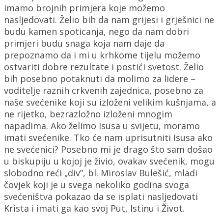
imamo brojnih primjera koje možemo
nasljedovati. Želio bih da nam grijesi i grješnici ne
budu kamen spoticanja, nego da nam dobri
primjeri budu snaga koja nam daje da
prepoznamo da i mi u krhkome tijelu možemo
ostvariti dobre rezultate i postići svetost. Želio
bih posebno potaknuti da molimo za lidere –
voditelje raznih crkvenih zajednica, posebno za
naše svećenike koji su izloženi velikim kušnjama, a
ne rijetko, bezrazložno izloženi mnogim
napadima. Ako želimo Isusa u svijetu, moramo
imati svećenike. Tko će nam uprisutniti Isusa ako
ne svećenici? Posebno mi je drago što sam došao
u biskupiju u kojoj je živio, ovakav svećenik, mogu
slobodno reći „div”, bl. Miroslav Bulešić, mladi
čovjek koji je u svega nekoliko godina svoga
svećeništva pokazao da se isplati nasljedovati
Krista i imati ga kao svoj Put, Istinu i Život.