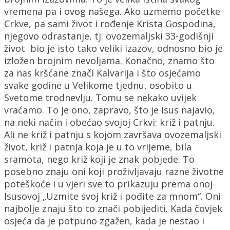
vremena pa i ovog našega. Ako uzmemo početke
Crkve, pa sami život i rođenje Krista Gospodina,
njegovo odrastanje, tj. ovozemaljski 33-godišnji
život bio je isto tako veliki izazov, odnosno bio je
izložen brojnim nevoljama. Konačno, znamo što
za nas kršćane znači Kalvarija i što osjećamo
svake godine u Velikome tjednu, osobito u
Svetome trodnevlju. Tomu se nekako uvijek
vraćamo. To je ono, zapravo, što je Isus najavio,
na neki način i obećao svojoj Crkvi: križ i patnju.
Ali ne križ i patnju s kojom završava ovozemaljski
život, križ i patnja koja je u to vrijeme, bila
sramota, nego križ koji je znak pobjede. To
posebno znaju oni koji proživljavaju razne životne
poteškoće i u vjeri sve to prikazuju prema onoj
Isusovoj „Uzmite svoj križ i pođite za mnom“. Oni
najbolje znaju što to znači pobijediti. Kada čovjek
osjeća da je potpuno zgažen, kada je nestao i