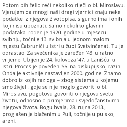
Potom bih želio reći nekoliko riječi o bl. Miroslavu.
Vjerujem da mnogi naši dragi vjernici znaju neke
podatke iz njegova životopisa, sigurno ima i onih
koji nisu upoznati. Samo nekoliko glavnih
podataka: rođen je 1920. godine u mjesecu
svibnju, točnije 13. svibnja u jednom malom
mjestu Čabrunići u Istri u župi Svetvinčenat. Tu je
odrastao. Za svećenika je zaređen ‘43. u ratno
vrijeme. Ubijen je 24. kolovoza ‘47. u Lanišću, u
Istri. Proces je poveden ‘56. na biskupijskoj razini.
Onda je aktivnije nastavljen 2000. godine. Znamo
dobro iz kojih razloga – zbog sistema u kojemu
smo živjeli, gdje se nije moglo govoriti o bl.
Miroslavu, pogotovu govoriti o njegovu svetu
životu, odnosno o primjerima i svjedočanstvima
njegova života. Bogu hvala, 28. rujna 2013.,
proglašen je blaženim u Puli, točnije u pulskoj
areni.