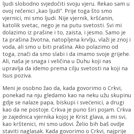
ljudi slobodno svjedočiti svoju vjeru. Rekao sam u
ovoj rečenici „kao ljudi”. Prije toga što smo
vjernici, mi smo ljudi. Nije vjernik, kršćanin,
katolik svetac, nego je na putu svetosti. Svi mi
dolazimo iz prašine i to, zaista, i jesmo. Samo je
ta prašina životna, natopljena krvlju, vlaži je znoj i
voda, ali smo u biti prašina. Ako polazimo od
toga, znači da smo slabi i da imamo svoje grijehe.
Ali, naša je snaga i veličina u Duhu koji nas
upravlja da idemo prema cilju svetosti na koji na
Isus poziva.
Meni je osobno žao da, kada govorimo o Crkvi,
ponekad na nju gledamo kao na neku užu skupinu
gdje se nalaze papa, biskupi i svećenici, a drugi
kao da ne postoje. Crkva je puno širi pojam. Crkva
je zajednica vjernika kojoj je Krist glava, a mi svi,
kao krštenici, mi smo udovi. Želio bih baš ovdje
staviti naglasak. Kada govorimo o Crkvi, najprije