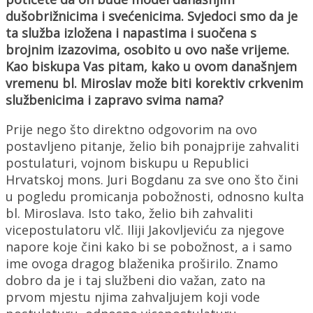
dušobrižnicima i svećenicima. Svjedoci smo da je
ta služba izložena i napastima i suočena s
brojnim izazovima, osobito u ovo naše vrijeme.
Kao biskupa Vas pitam, kako u ovom današnjem
vremenu bl. Miroslav može biti korektiv crkvenim
službenicima i zapravo svima nama?
Prije nego što direktno odgovorim na ovo
postavljeno pitanje, želio bih ponajprije zahvaliti
postulaturi, vojnom biskupu u Republici
Hrvatskoj mons. Juri Bogdanu za sve ono što čini
u pogledu promicanja pobožnosti, odnosno kulta
bl. Miroslava. Isto tako, želio bih zahvaliti
vicepostulatoru vlč. Iliji Jakovljeviću za njegove
napore koje čini kako bi se pobožnost, a i samo
ime ovoga dragog blaženika proširilo. Znamo
dobro da je i taj službeni dio važan, zato na
prvom mjestu njima zahvaljujem koji vode