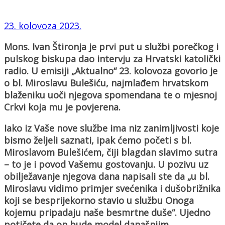
23. kolovoza 2023.
Mons. Ivan Štironja je prvi put u službi porečkog i
pulskog biskupa dao intervju za Hrvatski katolički
radio. U emisiji „Aktualno“ 23. kolovoza govorio je
o bl. Miroslavu Bulešiću, najmlađem hrvatskom
blaženiku uoči njegova spomendana te o mjesnoj
Crkvi koja mu je povjerena.
Iako iz Vaše nove službe ima niz zanimljivosti koje
bismo željeli saznati, ipak ćemo početi s bl.
Miroslavom Bulešićem, čiji blagdan slavimo sutra
– to je i povod Vašemu gostovanju. U pozivu uz
obilježavanje njegova dana napisali ste da „u bl.
Miroslavu vidimo primjer svećenika i dušobrižnika
koji se besprijekorno stavio u službu Onoga
kojemu pripadaju naše besmrtne duše“. Ujedno
potičete da on bude model današnjim