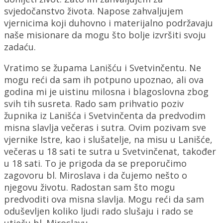
svjedočanstvo života. Napose zahvaljujem
vjernicima koji duhovno i materijalno podržavaju
naše misionare da mogu što bolje izvršiti svoju
zadaću.
Vratimo se župama Lanišću i Svetvinčentu. Ne
mogu reći da sam ih potpuno upoznao, ali ova
godina mi je uistinu milosna i blagoslovna zbog
svih tih susreta. Rado sam prihvatio poziv
župnika iz Lanišća i Svetvinčenta da predvodim
misna slavlja večeras i sutra. Ovim pozivam sve
vjernike Istre, kao i slušatelje, na misu u Lanišće,
večeras u 18 sati te sutra u Svetvinčenat, također
u 18 sati. To je prigoda da se preporučimo
zagovoru bl. Miroslava i da čujemo nešto o
njegovu životu. Radostan sam što mogu
predvoditi ova misna slavlja. Mogu reći da sam
oduševljen koliko ljudi rado slušaju i rado se
utječu bl. Miroslavu.