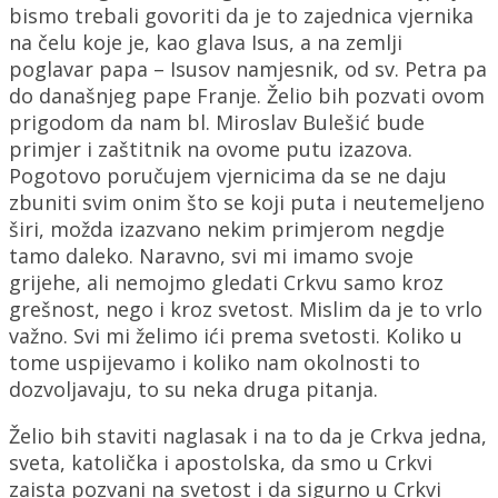
bismo trebali govoriti da je to zajednica vjernika
na čelu koje je, kao glava Isus, a na zemlji
poglavar papa – Isusov namjesnik, od sv. Petra pa
do današnjeg pape Franje. Želio bih pozvati ovom
prigodom da nam bl. Miroslav Bulešić bude
primjer i zaštitnik na ovome putu izazova.
Pogotovo poručujem vjernicima da se ne daju
zbuniti svim onim što se koji puta i neutemeljeno
širi, možda izazvano nekim primjerom negdje
tamo daleko. Naravno, svi mi imamo svoje
grijehe, ali nemojmo gledati Crkvu samo kroz
grešnost, nego i kroz svetost. Mislim da je to vrlo
važno. Svi mi želimo ići prema svetosti. Koliko u
tome uspijevamo i koliko nam okolnosti to
dozvoljavaju, to su neka druga pitanja.
Želio bih staviti naglasak i na to da je Crkva jedna,
sveta, katolička i apostolska, da smo u Crkvi
zaista pozvani na svetost i da sigurno u Crkvi