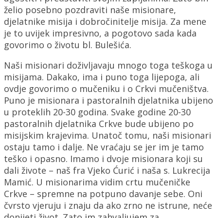
želio posebno pozdraviti naše misionare,
djelatnike misija i dobročinitelje misija. Za mene
je to uvijek impresivno, a pogotovo sada kada
govorimo o životu bl. Bulešića.
Naši misionari doživljavaju mnogo toga teškoga u
misijama. Dakako, ima i puno toga lijepoga, ali
ovdje govorimo o mučeniku i o Crkvi mučeništva.
Puno je misionara i pastoralnih djelatnika ubijeno
u proteklih 20-30 godina. Svake godine 20-30
pastoralnih djelatnika Crkve bude ubijeno po
misijskim krajevima. Unatoč tomu, naši misionari
ostaju tamo i dalje. Ne vraćaju se jer im je tamo
teško i opasno. Imamo i dvoje misionara koji su
dali živote – naš fra Vjeko Ćurić i naša s. Lukrecija
Mamić. U misionarima vidim crtu mučeničke
Crkve – spremne na potpuno davanje sebe. Oni
čvrsto vjeruju i znaju da ako zrno ne istrune, neće
donijeti život. Zato im zahvaljujem za