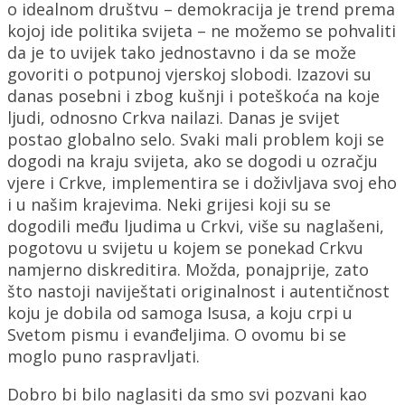
o idealnom društvu – demokracija je trend prema
kojoj ide politika svijeta – ne možemo se pohvaliti
da je to uvijek tako jednostavno i da se može
govoriti o potpunoj vjerskoj slobodi. Izazovi su
danas posebni i zbog kušnji i poteškoća na koje
ljudi, odnosno Crkva nailazi. Danas je svijet
postao globalno selo. Svaki mali problem koji se
dogodi na kraju svijeta, ako se dogodi u ozračju
vjere i Crkve, implementira se i doživljava svoj eho
i u našim krajevima. Neki grijesi koji su se
dogodili među ljudima u Crkvi, više su naglašeni,
pogotovu u svijetu u kojem se ponekad Crkvu
namjerno diskreditira. Možda, ponajprije, zato
što nastoji naviještati originalnost i autentičnost
koju je dobila od samoga Isusa, a koju crpi u
Svetom pismu i evanđeljima. O ovomu bi se
moglo puno raspravljati.
Dobro bi bilo naglasiti da smo svi pozvani kao