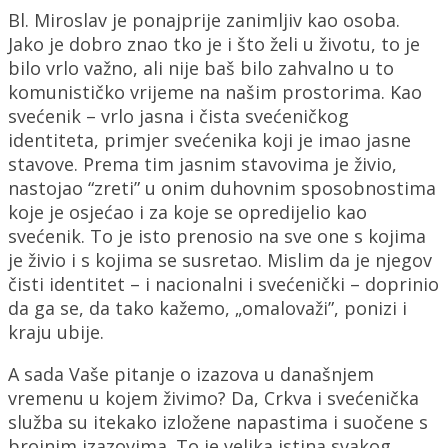
Bl. Miroslav je ponajprije zanimljiv kao osoba.
Jako je dobro znao tko je i što želi u životu, to je
bilo vrlo važno, ali nije baš bilo zahvalno u to
komunističko vrijeme na našim prostorima. Kao
svećenik – vrlo jasna i čista svećeničkog
identiteta, primjer svećenika koji je imao jasne
stavove. Prema tim jasnim stavovima je živio,
nastojao “zreti” u onim duhovnim sposobnostima
koje je osjećao i za koje se opredijelio kao
svećenik. To je isto prenosio na sve one s kojima
je živio i s kojima se susretao. Mislim da je njegov
čisti identitet – i nacionalni i svećenički – doprinio
da ga se, da tako kažemo, „omalovaži”, ponizi i
kraju ubije.
A sada Vaše pitanje o izazova u današnjem
vremenu u kojem živimo? Da, Crkva i svećenička
služba su itekako izložene napastima i suočene s
brojnim izazovima. To je velika istina svakog