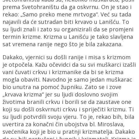
prema Svetohraništu da ga oskvrnu. On je stao i
rekao: „Samo preko mene mrtvoga“. Već su tada
najavili da će sutradan biti krvavo u Lanišću. To
su ljudi znali i zato su organizirali da se promjeni
termin krizme. Krizma u Lanišću je tako slavljena
sat vremena ranije nego što je bila zakazana.
Dakako, vjernici su došli ranije i misa s krizmom
je otpočela. Kažu očevidci da su svi muškarci izašli
vani čuvati crkvu i krizmanike da bi se krizma
mogla obaviti. Navodno je samo jedan muškarac
bio unutra na pomoć župniku. Zato se i zove
„krvava krizma“ jer su ljudi doslovno svojim
životima branili crkvu i borili se da zaustave one
koji su došli oskvrnuti crkvu i spriječiti krizmu. Ti
su ljudi potvrdili svoju vjeru. To je, rekao bih, bila
uvertira za konačni čin ubojstva bl. Miroslava,
svećenika koji je bio u pratnji krizmatelja. Dakako
da su bili pretučeni i župnik i krizmatelj. Krizma je