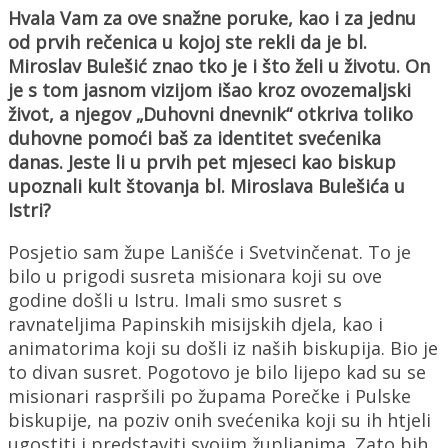
Hvala Vam za ove snažne poruke, kao i za jednu
od prvih rečenica u kojoj ste rekli da je bl.
Miroslav Bulešić znao tko je i što želi u životu. On
je s tom jasnom vizijom išao kroz ovozemaljski
život, a njegov „Duhovni dnevnik“ otkriva toliko
duhovne pomoći baš za identitet svećenika
danas. Jeste li u prvih pet mjeseci kao biskup
upoznali kult štovanja bl. Miroslava Bulešića u
Istri?
Posjetio sam župe Lanišće i Svetvinčenat. To je
bilo u prigodi susreta misionara koji su ove
godine došli u Istru. Imali smo susret s
ravnateljima Papinskih misijskih djela, kao i
animatorima koji su došli iz naših biskupija. Bio je
to divan susret. Pogotovo je bilo lijepo kad su se
misionari raspršili po župama Porečke i Pulske
biskupije, na poziv onih svećenika koji su ih htjeli
ugostiti i predstaviti svojim župljanima. Zato bih