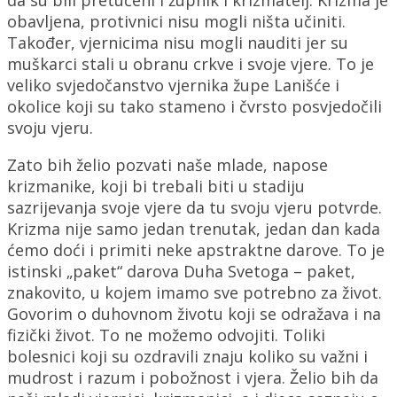
obavljena, protivnici nisu mogli ništa učiniti.
Također, vjernicima nisu mogli nauditi jer su
muškarci stali u obranu crkve i svoje vjere. To je
veliko svjedočanstvo vjernika župe Lanišće i
okolice koji su tako stameno i čvrsto posvjedočili
svoju vjeru.
Zato bih želio pozvati naše mlade, napose
krizmanike, koji bi trebali biti u stadiju
sazrijevanja svoje vjere da tu svoju vjeru potvrde.
Krizma nije samo jedan trenutak, jedan dan kada
ćemo doći i primiti neke apstraktne darove. To je
istinski „paket“ darova Duha Svetoga – paket,
znakovito, u kojem imamo sve potrebno za život.
Govorim o duhovnom životu koji se odražava i na
fizički život. To ne možemo odvojiti. Toliki
bolesnici koji su ozdravili znaju koliko su važni i
mudrost i razum i pobožnost i vjera. Želio bih da