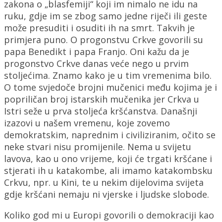
zakona o „blasfemiji“ koji im nimalo ne idu na
ruku, gdje im se zbog samo jedne riječi ili geste
može presuditi i osuditi ih na smrt. Takvih je
primjera puno. O progonstvu Crkve govorili su
papa Benedikt i papa Franjo. Oni kažu da je
progonstvo Crkve danas veće nego u prvim
stoljećima. Znamo kako je u tim vremenima bilo.
O tome svjedoče brojni mučenici među kojima je i
popriličan broj istarskih mučenika jer Crkva u
Istri seže u prva stoljeća kršćanstva. Današnji
izazovi u našem vremenu, koje zovemo
demokratskim, naprednim i civiliziranim, očito se
neke stvari nisu promijenile. Nema u svijetu
lavova, kao u ono vrijeme, koji će trgati kršćane i
stjerati ih u katakombe, ali imamo katakombsku
Crkvu, npr. u Kini, te u nekim dijelovima svijeta
gdje kršćani nemaju ni vjerske i ljudske slobode.
Koliko god mi u Europi govorili o demokraciji kao