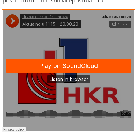
postulaturu, odnosno vicepostulaturu.