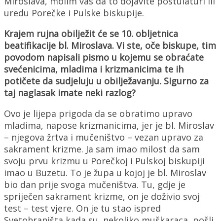
Miroslava, molim vas da to dojavite postulaturi ili
uredu Porečke i Pulske biskupije.
Krajem rujna obilježit će se 10. obljetnica
beatifikacije bl. Miroslava. Vi ste, oče biskupe, tim
povodom napisali pismo u kojemu se obraćate
svećenicima, mladima i krizmanicima te ih
potičete da sudjeluju u obilježavanju. Sigurno za
taj naglasak imate neki razlog?
Ovo je lijepa prigoda da se obratimo upravo
mladima, napose krizmanicima, jer je bl. Miroslav
– njegova žrtva i mučeništvo – vezan upravo za
sakrament krizme. Ja sam imao milost da sam
svoju prvu krizmu u Porečkoj i Pulskoj biskupiji
imao u Buzetu. To je župa u kojoj je bl. Miroslav
bio dan prije svoga mučeništva. Tu, gdje je
spriječen sakrament krizme, on je doživio svoj
test – test vjere. On je tu stao ispred
Svetohraništa kada su, nekoliko muškaraca, pošli