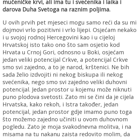
mučeničke krvi, ali ima tu i svećenika i laika i
darova Duha Svetoga na raznim poljima.
U ovih prvih pet mjeseci mogu samo reći da su mi
dojmovi vrlo pozitivni i vrlo lijepi. Osjećam nekako
i u svojoj rodnoj Hercegovini kao i u cijeloj
Hrvatskoj isto tako ono što sam osjetio kod
Hrvata u Crnoj Gori, odnosno u Boki, osjećam
jedan veliki potencijal Crkve, a potencijal Crkve
smo svi zajedno, a to je narod, krštenici. Ne bih
sada želio izdvojiti ni nekog biskupa ili nekog
svećenika, nego smo svi zajedno veliki duhovni
potencijal. Jedan prostor u kojemu može niknuti
puno plodova svetosti. Zato mi se čini da je cijela
Hrvatska, kako rekoh, i Istra također, jedan
potencijal, jedan prostor gdje imamo puno toga
što možemo zajedno učiniti u ovom duhovnom
pogledu. Zato je moja svakodnevna molitva, i na
misama na tu nakanu zaista redovito molim, da