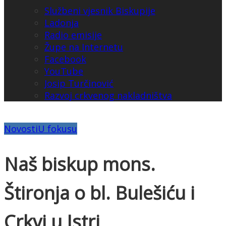
Službeni vjesnik Biskupije
Ladonja
Radio emisije
Župe na Internetu
Facebook
YouTube
Josip Turčinović
Razvoj crkvenog nakladništva
Novosti
U fokusu
Naš biskup mons.
Štironja o bl. Bulešiću i
Crkvi u Istri