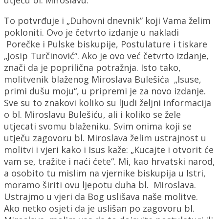
To potvrđuje i „Duhovni dnevnik” koji Vama želim
pokloniti. Ovo je četvrto izdanje u nakladi
Porečke i Pulske biskupije, Postulature i tiskare
„Josip Turčinović“. Ako je ovo već četvrto izdanje,
znači da je poprilična potražnja. Isto tako,
molitvenik blaženog Miroslava Bulešića „Isuse,
primi dušu moju“, u pripremi je za novo izdanje.
Sve su to znakovi koliko su ljudi željni informacija
o bl. Miroslavu Bulešiću, ali i koliko se žele
utjecati svomu blaženiku. Svim onima koji se
utječu zagovoru bl. Miroslava želim ustrajnost u
molitvi i vjeri kako i Isus kaže: „Kucajte i otvorit će
vam se, tražite i naći ćete“. Mi, kao hrvatski narod,
a osobito tu mislim na vjernike biskupija u Istri,
moramo širiti ovu ljepotu duha bl. Miroslava.
Ustrajmo u vjeri da Bog uslišava naše molitve.
Ako netko osjeti da je uslišan po zagovoru bl.