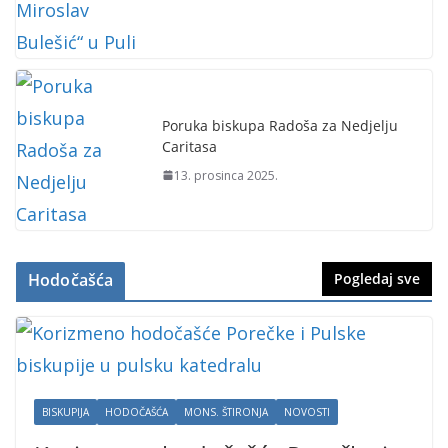
Poruka biskupa Radoša za Nedjelju
Caritasa
13. prosinca 2025.
Hodočašća
Pogledaj sve
BISKUPIJA
HODOČAŠĆA
MONS. ŠTIRONJA
NOVOSTI