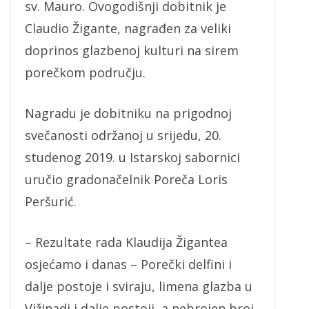
sv. Mauro. Ovogodišnji dobitnik je
Claudio Žigante, nagrađen za veliki
doprinos glazbenoj kulturi na sirem
porečkom području.
Nagradu je dobitniku na prigodnoj
svečanosti održanoj u srijedu, 20.
studenog 2019. u Istarskoj sabornici
uručio gradonačelnik Poreča Loris
Peršurić.
– Rezultate rada Klaudija Žigantea
osjećamo i danas – Porečki delfini i
dalje postoje i sviraju, limena glazba u
Vižinadi i dalje postoji, a nebrojen broj