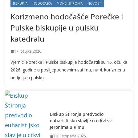
BISKUPIJA
HODOČAŠĆA
MONS. ŠTIRONJA
NOVOSTI
Korizmeno hodočašće Porečke i
Pulske biskupije u pulsku
katedralu
17. ožujka 2026.
Vjernici Porečke i Pulske biskupije hodočastili su 15. ožujka
2026. godine u poslijepodnevnim satima, na 4. korizmenu
nedjelju u pulsku
Biskup Štironja predvodio
euharistijsko slavlje u crkvi sv.
Jeronima u Rimu
10. listopada 2025.