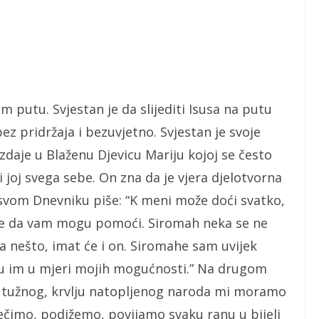
om putu. Svjestan je da slijediti Isusa na putu
ez pridržaja i bezuvjetno. Svjestan je svoje
uzdaje u Blaženu Djevicu Mariju kojoj se često
 joj svega sebe. On zna da je vjera djelotvorna
 svom Dnevniku piše: “K meni može doći svatko,
ate da vam mogu pomoći. Siromah neka se ne
a nešto, imat će i on. Siromahe sam uvijek
i ću im u mjeri mojih mogućnosti.” Na drugom
, tužnog, krvlju natopljenog naroda mi moramo
iječimo, podižemo, povijamo svaku ranu u bijeli