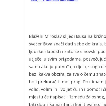
Blaženi Miroslav slijedi Isusa na križn
svećeništva znači dati sebe do kraja, b
ljudske slabosti i zato se sinovski po
utječe, u svim prigodama, posvećujući
samo ako ju potvrđuju djela, stoga u
bez ikakva obzira, za sve o čemu zn
boji prekoračiti moj prag. Dok imam j
volio, volim ih i voljet ću ih i pomoć
mjestu će napisati: “Između žalosnog
biti dobri Samaritanci koji tješimo, l