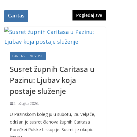
Caritas
Pogledaj sve
CARITAS
NOVOSTI
Susret župnih Caritasa u
Pazinu: Ljubav koja
postaje služenje
2. ožujka 2026.
U Pazinskom kolegiju u subotu, 28. veljače,
održan je susret članova župnih Caritasa
Porečkei Pulske biskupije. Susret je okupio