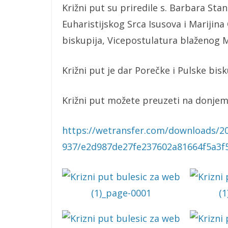
Križni put su priredile s. Barbara Stan
Euharistijskog Srca Isusova i Marijina
biskupija, Vicepostulatura blaženog Mi
Križni put je dar Porečke i Pulske bis
Križni put možete preuzeti na donjem 
https://wetransfer.com/downloads/
937/e2d987de27fe237602a81664f5a3f