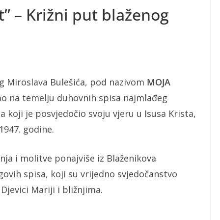
t” – Križni put blaženog
og Miroslava Bulešića, pod nazivom
MOJA
stao na temelju duhovnih spisa najmlađeg
 koji je posvjedočio svoju vjeru u Isusa Krista,
1947. godine.
ja i molitve ponajviše iz Blaženikova
govih spisa, koji su vrijedno svjedočanstvo
jevici Mariji i bližnjima.