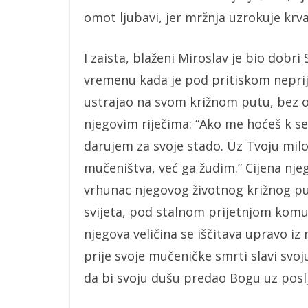
omot ljubavi, jer mržnja uzrokuje krvar
I zaista, blaženi Miroslav je bio dob
vremenu kada je pod pritiskom neprijat
ustrajao na svom križnom putu, bez ob
njegovim riječima: “Ako me hoćeš k se
darujem za svoje stado. Uz Tvoju milo
mučeništva, već ga žudim.” Cijena njego
vrhunac njegovog životnog križnog put
svijeta, pod stalnom prijetnjom komu
njegova veličina se iščitava upravo iz 
prije svoje mučeničke smrti slavi svo
da bi svoju dušu predao Bogu uz poslje