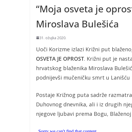
“Moja osveta je opros
Miroslava Bulešića
31. ožujka 2020.
Uoči Korizme izlazi Križni put blažen
OSVETA JE OPROST
. Križni put je na
hrvatskog blaženika Miroslava Bulešića
podnijevši mučeničku smrt u Lanišću 
Postaje Križnog puta sadrže razmatran
Duhovnog dnevnika, ali i iz drugih nje
njegove ljubavi prema Bogu, Blaženoj D