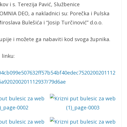
kov i s. Terezija Pavić, Službenice
 OMNIA DEO, a nakladnici su: Porečka i Pulska
roslava Bulešića i “Josip Turčinović” d.o.o.
kupije i možete ga nabaviti kod svoga župnika.
linku:
204cb099e507632ff57b54bf40edec7520200201112
5a920200201112937/79d6ae