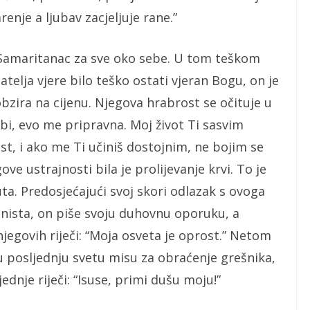
enje a ljubav zacjeljuje rane.”
ri Samaritanac za sve oko sebe. U tom teškom
elja vjere bilo teško ostati vjeran Bogu, on je
zira na cijenu. Njegova hrabrost se očituje u
bi, evo me pripravna. Moj život Ti sasvim
st, i ako me Ti učiniš dostojnim, ne bojim se
ve ustrajnosti bila je prolijevanje krvi. To je
a. Predosjećajući svoj skori odlazak s ovoga
nista, on piše svoju duhovnu oporuku, a
njegovih riječi: “Moja osveta je oprost.” Netom
ju posljednju svetu misu za obraćenje grešnika,
dnje riječi: “Isuse, primi dušu moju!”