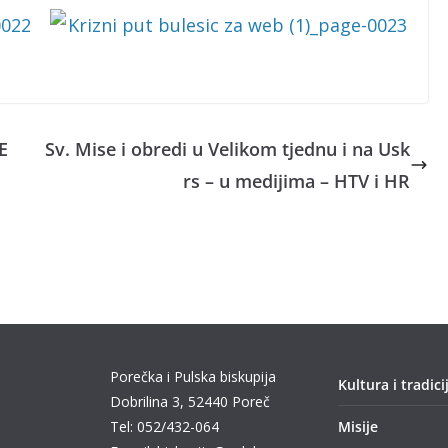
E
Sv. Mise i obredi u Velikom tjednu i na Usk
rs – u medijima – HTV i HR
Porečka i Pulska biskupija
Kultura i tradici
Dobrilina 3, 52440 Poreč
Tel: 052/432-064
Misije