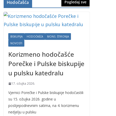
Hodočašća
Pogledaj sve
BISKUPIJA
HODOČAŠĆA
MONS. ŠTIRONJA
NOVOSTI
Korizmeno hodočašće
Porečke i Pulske biskupije
u pulsku katedralu
17. ožujka 2026.
Vjernici Porečke i Pulske biskupije hodočastili
su 15. ožujka 2026. godine u
poslijepodnevnim satima, na 4. korizmenu
nedjelju u pulsku