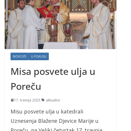
NOVOSTI
U FOKUSU
Misa posvete ulja u
Poreču
17. travnja 2025.
aktualno
Misu posvete ulja u katedrali
Uznesenja Blažene Djevice Marije u
Poreču, na Veliki četvrtak 17. travnja,