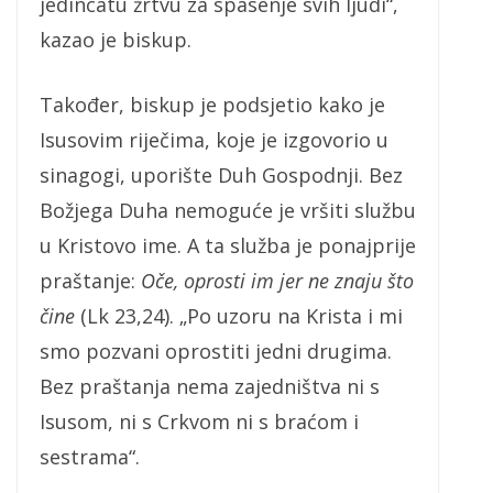
jedincatu žrtvu za spasenje svih ljudi“,
kazao je biskup.
Također, biskup je podsjetio kako je
Isusovim riječima, koje je izgovorio u
sinagogi, uporište Duh Gospodnji. Bez
Božjega Duha nemoguće je vršiti službu
u Kristovo ime. A ta služba je ponajprije
praštanje:
Oče, oprosti im jer ne znaju što
čine
(Lk 23,24). „Po uzoru na Krista i mi
smo pozvani oprostiti jedni drugima.
Bez praštanja nema zajedništva ni s
Isusom, ni s Crkvom ni s braćom i
sestrama“.