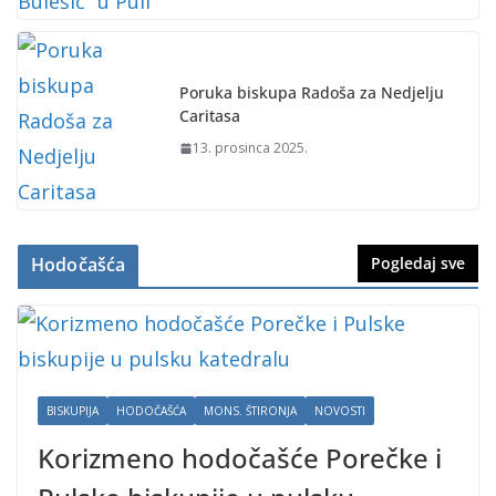
Poruka biskupa Radoša za Nedjelju
Caritasa
13. prosinca 2025.
Hodočašća
Pogledaj sve
BISKUPIJA
HODOČAŠĆA
MONS. ŠTIRONJA
NOVOSTI
Korizmeno hodočašće Porečke i