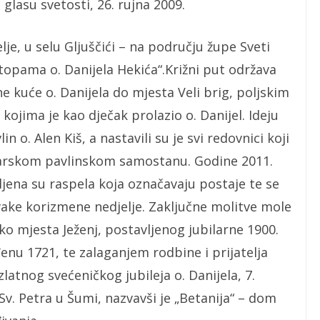
glasu svetosti, 26. rujna 2009.
je, u selu Gljuščići – na području župe Sveti
Stopama o. Danijela Hekića“.Križni put održava
e kuće o. Danijela do mjesta Veli brig, poljskim
ojima je kao dječak prolazio o. Danijel. Ideju
 o. Alen Kiš, a nastavili su je svi redovnici koji
etarskom pavlinskom samostanu. Godine 2011.
ljena su raspela koja označavaju postaje te se
vake korizmene nedjelje. Zaključne molitve mole
ko mjesta Ježenj, postavljenog jubilarne 1900.
enu 1721, te zalaganjem rodbine i prijatelja
latnog svećeničkog jubileja o. Danijela, 7.
 Sv. Petra u Šumi, nazvavši je „Betanija“ – dom