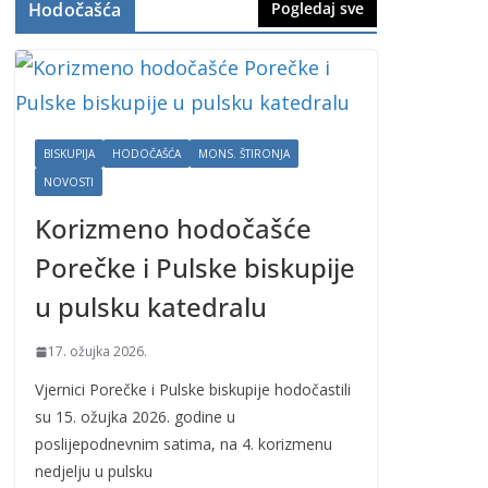
Hodočašća
Pogledaj sve
BISKUPIJA
HODOČAŠĆA
MONS. ŠTIRONJA
NOVOSTI
Korizmeno hodočašće
Porečke i Pulske biskupije
u pulsku katedralu
17. ožujka 2026.
Vjernici Porečke i Pulske biskupije hodočastili
su 15. ožujka 2026. godine u
poslijepodnevnim satima, na 4. korizmenu
nedjelju u pulsku