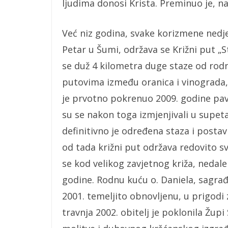
ljudima donosi Krista. Preminuo je, na 
Već niz godina, svake korizmene nedjel
Petar u Šumi, održava se Križni put „
se duž 4 kilometra duge staze od rodn
putovima između oranica i vinograda, k
je prvotno pokrenuo 2009. godine pavlin
su se nakon toga izmjenjivali u sup
definitivno je određena staza i postav
od tada križni put održava redovito s
se kod velikog zavjetnog križa, nedale
godine. Rodnu kuću o. Daniela, sagrađ
2001. temeljito obnovljenu, u prigodi z
travnja 2002. obitelj je poklonila Župi