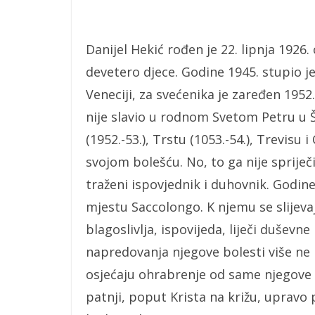
Danijel Hekić rođen je 22. lipnja 1926.
devetero djece. Godine 1945. stupio j
Veneciji, za svećenika je zaređen 1952
nije slavio u rodnom Svetom Petru u Š
(1952.-53.), Trstu (1053.-54.), Trevisu i
svojom bolešću. No, to ga nije spriječ
traženi ispovjednik i duhovnik. Godine
mjestu Saccolongo. K njemu se slijevaj
blagoslivlja, ispovijeda, liječi duševn
napredovanja njegove bolesti više ne mo
osjećaju ohrabrenje od same njegove 
patnji, poput Krista na križu, upravo