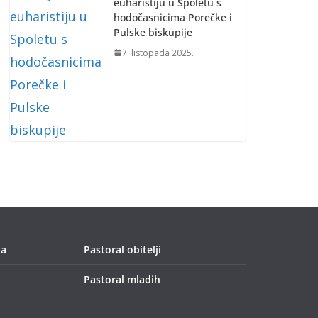
euharistiju u Spoletu s
hodočasnicima Porečke i
Pulske biskupije
7. listopada 2025.
ja
Pastoral obitelji
Pastoral mladih