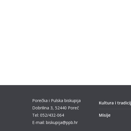
Porečka i Pulska biskupija
Kultura i tradici
Dobrilina 3, 52440 Poreč
Tel: 052/432-064
Misije
E-mail: biskupija@ppb.hr