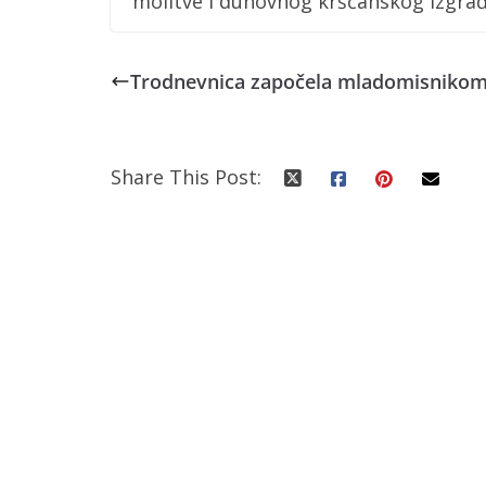
molitve i duhovnog kršćanskog izgrađ
Trodnevnica započela mladomisniko
Share This Post: