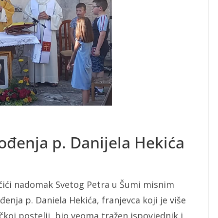
rođenja p. Danijela Hekića
juščići nadomak Svetog Petra u Šumi misnim
đenja p. Daniela Hekića, franjevca koji je više
koj postelji, bio veoma tražen ispovjednik i