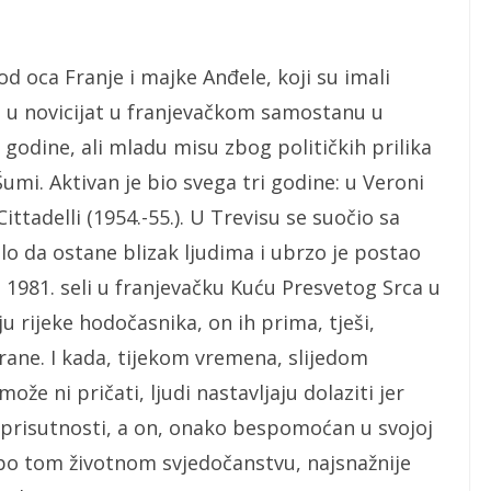
 od oca Franje i majke Anđele, koji su imali
e u novicijat u franjevačkom samostanu u
. godine, ali mladu misu zbog političkih prilika
umi. Aktivan je bio svega tri godine: u Veroni
 Cittadelli (1954.-55.). U Trevisu se suočio sa
ilo da ostane blizak ljudima i ubrzo je postao
 1981. seli u franjevačku Kuću Presvetog Srca u
u rijeke hodočasnika, on ih prima, tješi,
e rane. I kada, tijekom vremena, slijedom
že ni pričati, ljudi nastavljaju dolaziti jer
prisutnosti, a on, onako bespomoćan u svojoj
 po tom životnom svjedočanstvu, najsnažnije