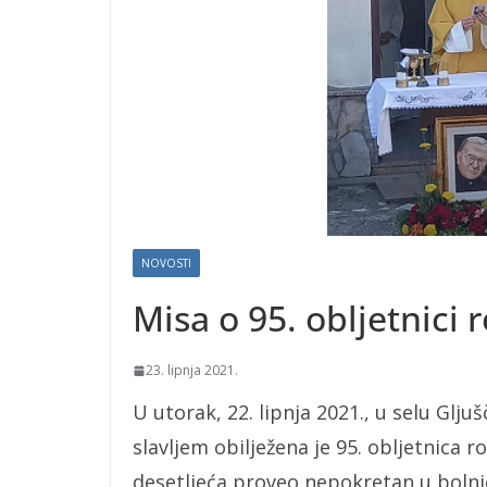
NOVOSTI
Misa o 95. obljetnici 
23. lipnja 2021.
U utorak, 22. lipnja 2021., u selu Gl
slavljem obilježena je 95. obljetnica ro
desetljeća proveo nepokretan u bolnič