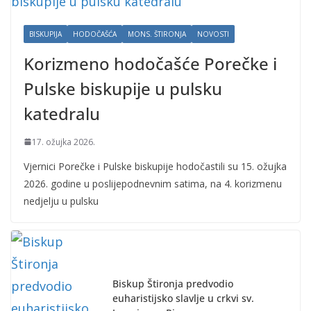
BISKUPIJA
HODOČAŠĆA
MONS. ŠTIRONJA
NOVOSTI
Korizmeno hodočašće Porečke i
Pulske biskupije u pulsku
katedralu
17. ožujka 2026.
Vjernici Porečke i Pulske biskupije hodočastili su 15. ožujka
2026. godine u poslijepodnevnim satima, na 4. korizmenu
nedjelju u pulsku
Biskup Štironja predvodio
euharistijsko slavlje u crkvi sv.