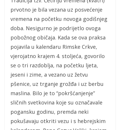
Tradicija tzv. Četiriju vremena (kvatri)
prvotno je bila vezana uz posvećenje
vremena na početku novoga godišnjeg
doba. Nesigurno je podrijetlo ovoga
pobožnog običaja. Kada se ova praksa
pojavila u kalendaru Rimske Crkve,
vjerojatno krajem 4. stoljeća, govorilo
se o tri razdoblja, na početku ljeta,
jeseni i zime, a vezano uz žetvu
pšenice, uz trganje grožđa i uz berbu
maslina. Bilo je to “pokršćanjenje”
sličnih svetkovina koje su označavale
pogansku godinu, premda neki
pokušavaju otkriti vezu i s hebrejskim