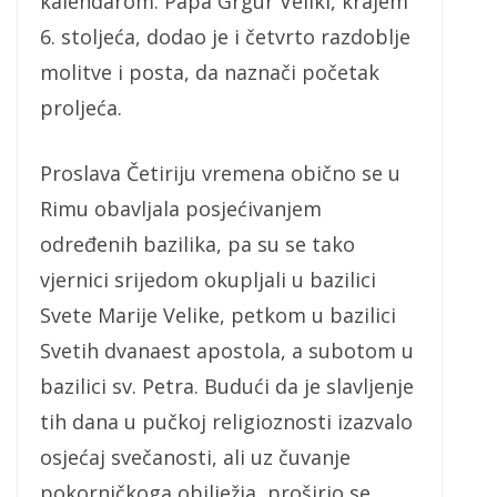
kalendarom. Papa Grgur Veliki, krajem
6. stoljeća, dodao je i četvrto razdoblje
molitve i posta, da naznači početak
proljeća.
Proslava Četiriju vremena obično se u
Rimu obavljala posjećivanjem
određenih bazilika, pa su se tako
vjernici srijedom okupljali u bazilici
Svete Marije Velike, petkom u bazilici
Svetih dvanaest apostola, a subotom u
bazilici sv. Petra. Budući da je slavljenje
tih dana u pučkoj religioznosti izazvalo
osjećaj svečanosti, ali uz čuvanje
pokorničkoga obilježja, proširio se