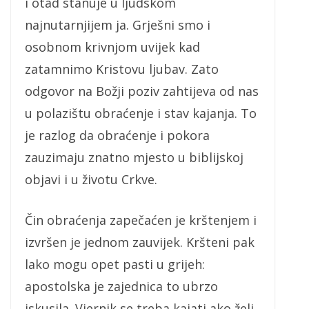
i otad stanuje u ljudskom
najnutarnjijem ja. Grješni smo i
osobnom krivnjom uvijek kad
zatamnimo Kristovu ljubav. Zato
odgovor na Božji poziv zahtijeva od nas
u polazištu obraćenje i stav kajanja. To
je razlog da obraćenje i pokora
zauzimaju znatno mjesto u biblijskoj
objavi i u životu Crkve.
Čin obraćenja zapečaćen je krštenjem i
izvršen je jednom zauvijek. Kršteni pak
lako mogu opet pasti u grijeh:
apostolska je zajednica to ubrzo
iskusila. Vjernik se treba kajati ako želi