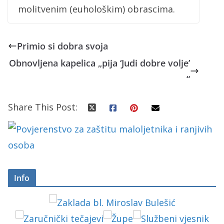
molitvenim (euhološkim) obrascima.
Primio si dobra svoja
Obnovljena kapelica „pija ‘Judi dobre volje’
“
Share This Post:
Info