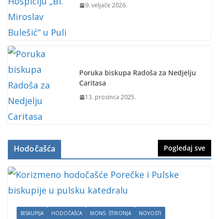
9. veljače 2026.
Poruka biskupa Radoša za Nedjelju
Caritasa
13. prosinca 2025.
Hodočašća
Pogledaj sve
BISKUPIJA
HODOČAŠĆA
MONS. ŠTIRONJA
NOVOSTI