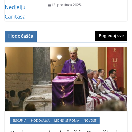
13. prosinca 2025.
Hodočašća
Pogledaj sve
BISKUPIJA
HODOČAŠĆA
MONS. ŠTIRONJA
NOVOSTI