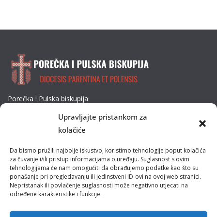
Porečka i Pulska biskupija
Dobrilina 3, 52440 Poreč
Upravljajte pristankom za
Tel: 052/432-064
kolačiće
E-mail: biskupija@ppb.hr
Da bismo pružili najbolje iskustvo, koristimo tehnologije poput kolačića
Kultura i tradicija
za čuvanje i/ili pristup informacijama o uređaju. Suglasnost s ovim
tehnologijama će nam omogućiti da obrađujemo podatke kao što su
ponašanje pri pregledavanju ili jedinstveni ID-ovi na ovoj web stranici.
Misije
Nepristanak ili povlačenje suglasnosti može negativno utjecati na
određene karakteristike i funkcije.
Pastoral obitelji