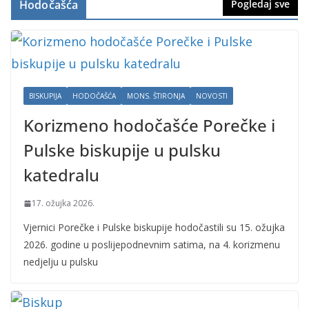
Hodočašća
Pogledaj sve
BISKUPIJA
HODOČAŠĆA
MONS. ŠTIRONJA
NOVOSTI
Korizmeno hodočašće Porečke i
Pulske biskupije u pulsku
katedralu
17. ožujka 2026.
Vjernici Porečke i Pulske biskupije hodočastili su 15. ožujka
2026. godine u poslijepodnevnim satima, na 4. korizmenu
nedjelju u pulsku