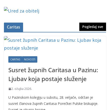
Caritas
Pogledaj sve
CARITAS
NOVOSTI
Susret župnih Caritasa u Pazinu:
Ljubav koja postaje služenje
2. ožujka 2026.
U Pazinskom kolegiju u subotu, 28. veljače, održan je
susret članova župnih Caritasa Porečkei Pulske biskupije.
Susret je okupio brojne