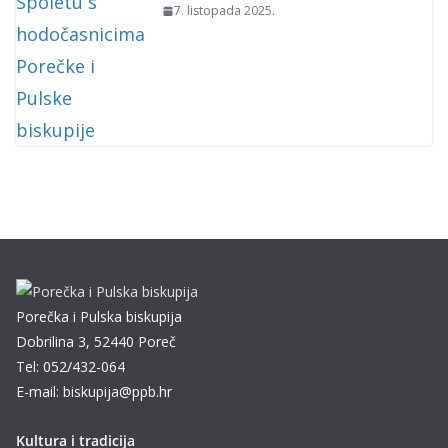
7. listopada 2025.
Porečka i Pulska biskupija
Dobrilina 3, 52440 Poreč
Tel: 052/432-064
E-mail: biskupija@ppb.hr
Kultura i tradicija