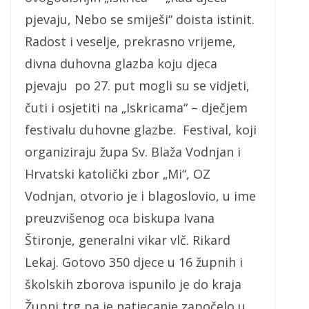
pjevaju, Nebo se smiješi“ doista istinit.
Radost i veselje, prekrasno vrijeme,
divna duhovna glazba koju djeca
pjevaju po 27. put mogli su se vidjeti,
čuti i osjetiti na „Iskricama“ – dječjem
festivalu duhovne glazbe. Festival, koji
organiziraju župa Sv. Blaža Vodnjan i
Hrvatski katolički zbor „Mi“, OZ
Vodnjan, otvorio je i blagoslovio, u ime
preuzvišenog oca biskupa Ivana
Štironje, generalni vikar vlč. Rikard
Lekaj. Gotovo 350 djece u 16 župnih i
školskih zborova ispunilo je do kraja
Župni trg pa je natjecanje započelo u