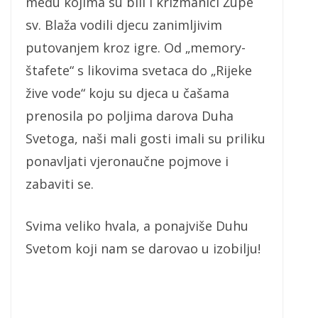
među kojima su bili i krizmanici Župe
sv. Blaža vodili djecu zanimljivim
putovanjem kroz igre. Od „memory-
štafete“ s likovima svetaca do „Rijeke
žive vode“ koju su djeca u čašama
prenosila po poljima darova Duha
Svetoga, naši mali gosti imali su priliku
ponavljati vjeronaučne pojmove i
zabaviti se.
Svima veliko hvala, a ponajviše Duhu
Svetom koji nam se darovao u izobilju!