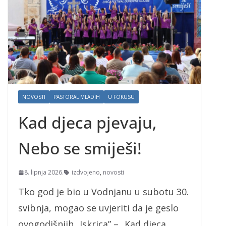
NOVOSTI
PASTORAL MLADIH
U FOKUSU
Kad djeca pjevaju,
Nebo se smiješi!
8. lipnja 2026.
izdvojeno
,
novosti
Tko god je bio u Vodnjanu u subotu 30.
svibnja, mogao se uvjeriti da je geslo
ovogodišnjih „Iskrica” – „Kad djeca