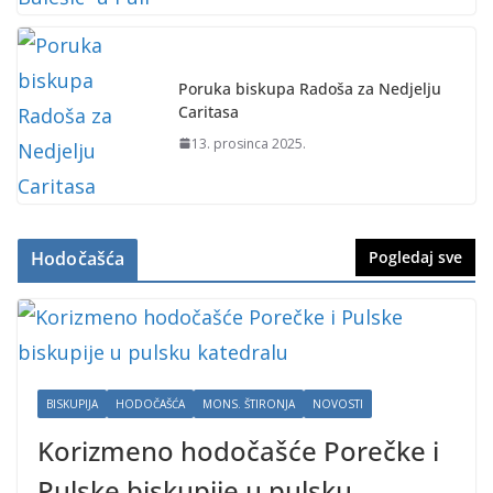
Poruka biskupa Radoša za Nedjelju
Caritasa
13. prosinca 2025.
Hodočašća
Pogledaj sve
BISKUPIJA
HODOČAŠĆA
MONS. ŠTIRONJA
NOVOSTI
Korizmeno hodočašće Porečke i
Pulske biskupije u pulsku