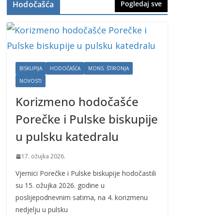
Hodočašća
Pogledaj sve
BISKUPIJA
HODOČAŠĆA
MONS. ŠTIRONJA
NOVOSTI
Korizmeno hodočašće
Porečke i Pulske biskupije
u pulsku katedralu
17. ožujka 2026.
Vjernici Porečke i Pulske biskupije hodočastili
su 15. ožujka 2026. godine u
poslijepodnevnim satima, na 4. korizmenu
nedjelju u pulsku