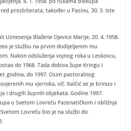
avljenja, 6. 1. 1958. po rukama biskupa
red prezbiterata, također u Pazinu, 30. 3. iste
li Uznesenja Blažene Djevice Marije, 20. 4. 1958.
uzeo je službu na prvim dodijeljenim mu
ašom. Nakon odsluženja vojnog roka u Leskovcu,
ostao do 1968. Tada dobiva župe Kringu i
set godina, do 1997. Osim pastoralnog
vjerenih mu vjernika, vlč. Kalčić se je brinuo i
ja i drugih župnih objekata. Godine 1997.
kupa u Svetom Lovreču Pazenatičkom i obližnja
 Svetom Lovreču bio je na službi do
2.