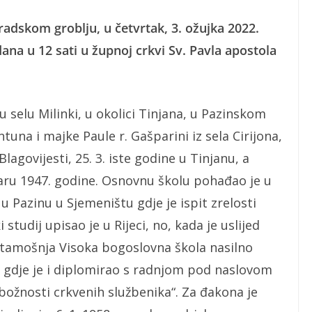
Gradskom groblju, u četvrtak, 3. ožujka 2022.
dana u 12 sati u župnoj crkvi Sv. Pavla apostola
 u selu Milinki, u okolici Tinjana, u Pazinskom
una i majke Paule r. Gašparini iz sela Cirijona,
Blagovijesti, 25. 3. iste godine u Tinjanu, a
aru 1947. godine. Osnovnu školu pohađao je u
 Pazinu u Sjemeništu gdje je ispit zrelosti
 studij upisao je u Rijeci, no, kada je uslijed
amošnja Visoka bogoslovna škola nasilno
u, gdje je i diplomirao s radnjom pod naslovom
obožnosti crkvenih službenika“. Za đakona je