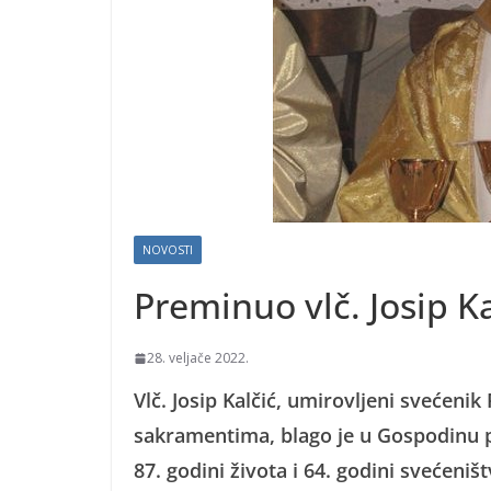
NOVOSTI
Preminuo vlč. Josip Ka
28. veljače 2022.
Vlč. Josip Kalčić, umirovljeni svećenik
sakramentima, blago je u Gospodinu pr
87. godini života i 64. godini svećeništ