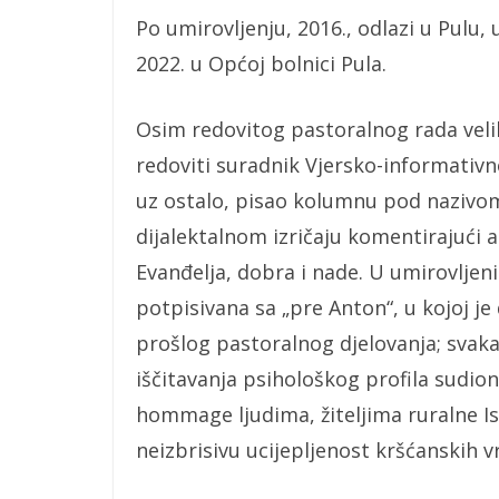
Po umirovljenju, 2016., odlazi u Pulu,
2022. u Općoj bolnici Pula.
Osim redovitog pastoralnog rada veliki 
redoviti suradnik Vjersko-informativno
uz ostalo, pisao kolumnu pod nazivom 
dijalektalnom izričaju komentirajući 
Evanđelja, dobra i nade. U umirovlje
potpisivana sa „pre Anton“, u kojoj je
prošlog pastoralnog djelovanja; svaka
iščitavanja psihološkog profila sudioni
hommage ljudima, žiteljima ruralne Ist
neizbrisivu ucijepljenost kršćanskih