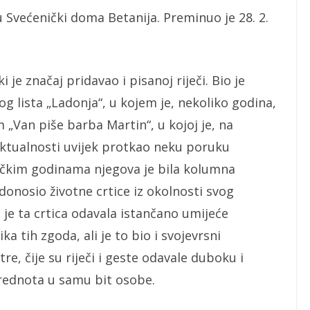
 u Svećenički doma Betanija. Preminuo je 28. 2.
je značaj pridavao i pisanoj riječi. Bio je
g lista „Ladonja“, u kojem je, nekoliko godina,
„Van piše barba Martin“, u kojoj je, na
aktualnosti uvijek protkao neku poruku
ničkim godinama njegova je bila kolumna
 donosio životne crtice iz okolnosti svog
 je ta crtica odavala istančano umijeće
ka tih zgoda, ali je to bio i svojevrsni
re, čije su riječi i geste odavale duboku i
 vrednota u samu bit osobe.