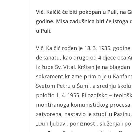
Vlč. Kalčić će biti pokopan u Puli, na 
godine. Misa zadušnica biti će istoga 
u Puli.
Vlč. Kalčić rođen je 18. 3. 1935. godine
dekanatu, kao drugo od 4 djece oca Ant
iz župe Sv. Vital. Kršten je na blagdan 
sakrament krizme primio je u Kanfan
Svetom Petru u Šumi, a srednju školu u
položio 1. 4. 1955. Filozofsko – teološki
montiranoga komunističkog procesa t
zatvorena, nastavio je studij u Pazin
„Duh ljubavi, poniznosti, služenja i p