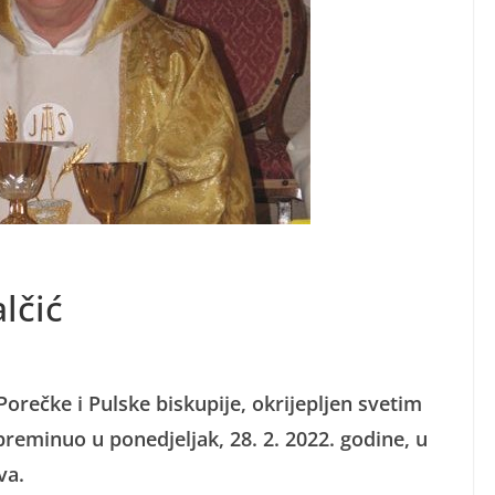
lčić
 Porečke i Pulske biskupije, okrijepljen svetim
eminuo u ponedjeljak, 28. 2. 2022. godine, u
va.