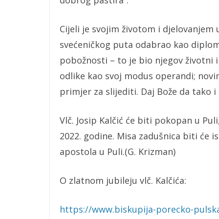
dobrog pastira“.
Cijeli je svojim životom i djelovanjem
svećeničkog puta odabrao kao diplomsk
pobožnosti – to je bio njegov životni i
odlike kao svoj modus operandi; novim
primjer za slijediti. Daj Bože da tako i
Vlč. Josip Kalčić će biti pokopan u Pul
2022. godine. Misa zadušnica biti će is
apostola u Puli.(G. Krizman)
O zlatnom jubileju vlč. Kalčića:
https://www.biskupija-porecko-pulska.