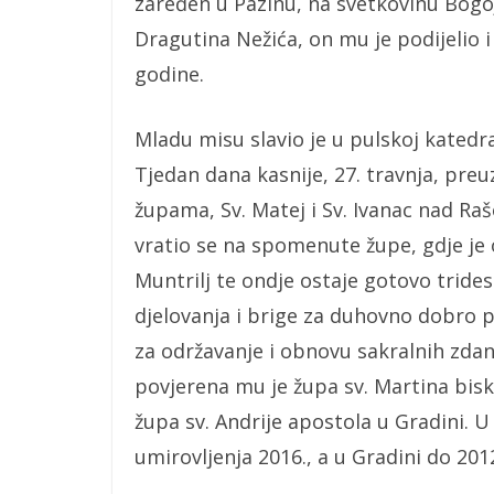
zaređen u Pazinu, na svetkovinu Bogoj
Dragutina Nežića, on mu je podijelio i 
godine.
Mladu misu slavio je u pulskoj katedra
Tjedan dana kasnije, 27. travnja, pre
župama, Sv. Matej i Sv. Ivanac nad R
vratio se na spomenute župe, gdje je 
Muntrilj te ondje ostaje gotovo tride
djelovanja i brige za duhovno dobro po
za održavanje i obnovu sakralnih zdan
povjerena mu je župa sv. Martina bis
župa sv. Andrije apostola u Gradini. U
umirovljenja 2016., a u Gradini do 201