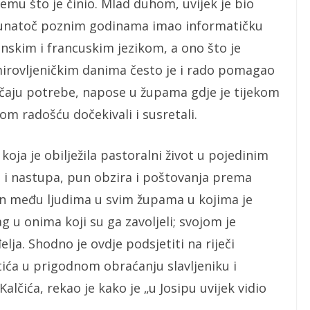
svemu što je činio. Mlad duhom, uvijek je bio
o, unatoč poznim godinama imao informatičku
janskim i francuskim jezikom, a ono što je
umirovljeničkim danima često je i rado pomagao
učaju potrebe, napose u župama gdje je tijekom
nom radošću dočekivali i susretali.
 koja je obilježila pastoralni život u pojedinim
vi i nastupa, pun obzira i poštovanja prema
en među ljudima u svim župama u kojima je
ag u onima koji su ga zavoljeli; svojom je
lja. Shodno je ovdje podsjetiti na riječi
ća u prigodnom obraćanju slavljeniku i
lčića, rekao je kako je „u Josipu uvijek vidio