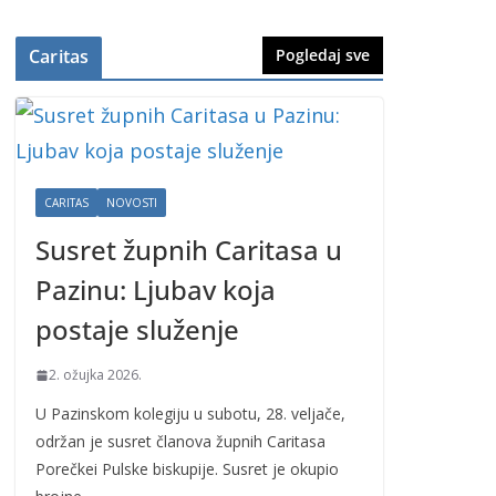
Caritas
Pogledaj sve
CARITAS
NOVOSTI
Susret župnih Caritasa u
Pazinu: Ljubav koja
postaje služenje
2. ožujka 2026.
U Pazinskom kolegiju u subotu, 28. veljače,
održan je susret članova župnih Caritasa
Porečkei Pulske biskupije. Susret je okupio