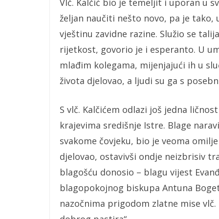
Vlč. Kalčić bio je temeljit i uporan u 
željan naučiti nešto novo, pa je tak
vještinu zavidne razine. Služio se tali
rijetkost, govorio je i esperanto. U 
mlađim kolegama, mijenjajući ih u sl
života djelovao, a ljudi su ga s poseb
S vlč. Kalčićem odlazi još jedna ličnost
krajevima središnje Istre. Blage nara
svakome čovjeku, bio je veoma omilj
djelovao, ostavivši ondje neizbrisiv tr
blagošću donosio – blagu vijest Evanđe
blagopokojnog biskupa Antuna Bogeti
nazočnima prigodom zlatne mise vlč. Ka