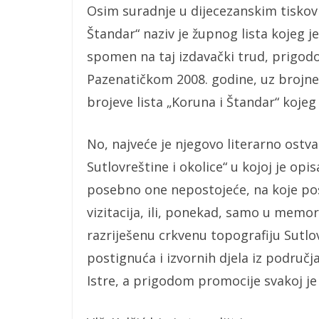
Osim suradnje u dijecezanskim tiskovi
Štandar“ naziv je župnog lista kojeg je
spomen na taj izdavački trud, prigod
Pazenatičkom 2008. godine, uz brojne
brojeve lista „Koruna i Štandar“ koje
No, najveće je njegovo literarno ostva
Sutlovreštine i okolice“ u kojoj je op
posebno one nepostojeće, na koje po
vizitacija, ili, ponekad, samo u memo
razriješenu crkvenu topografiju Sutlovr
postignuća i izvornih djela iz područj
Istre, a prigodom promocije svakoj je 