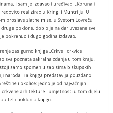
nama, i sam je izdavao i uređivao, „Koruna i
 redovito realizirao u Kringi i Muntrilju. U
om proslave zlatne mise, u Svetom Lovreču
 druge poklone, dobio je na dar uvezane sve
g je pokrenuo i dugo godina izdavao.
renje zasigurno knjiga „Crkve i crkvice
isao sva poznata sakralna zdanja u tom kraju,
stoji samo spomen u zapisima biskupskih
riji naroda. Ta knjiga predstavlja pouzdano
eštine i okolice; jedno je od najvažnijih
a crkvene arhitekture i umjetnosti u tom dijelu
obitelji poklonio knjigu.