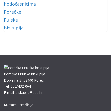
Porečka i Pulska biskupija
Dobrilina 3, 52440 Poreč
Tel: 052/432-064
E-mail: biskupija@ppb.hr
Kultura i tradicija