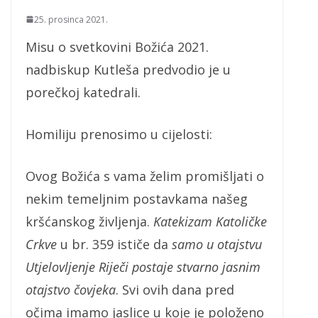
25. prosinca 2021.
Misu o svetkovini Božića 2021.
nadbiskup Kutleša predvodio je u
porečkoj katedrali.
Homiliju prenosimo u cijelosti:
Ovog Božića s vama želim promišljati o
nekim temeljnim postavkama našeg
kršćanskog življenja.
Katekizam Katoličke
Crkve
u br. 359 ističe da
samo u otajstvu
Utjelovljenje Riječi postaje stvarno jasnim
otajstvo čovjeka
. Svi ovih dana pred
očima imamo jaslice u koje je položeno