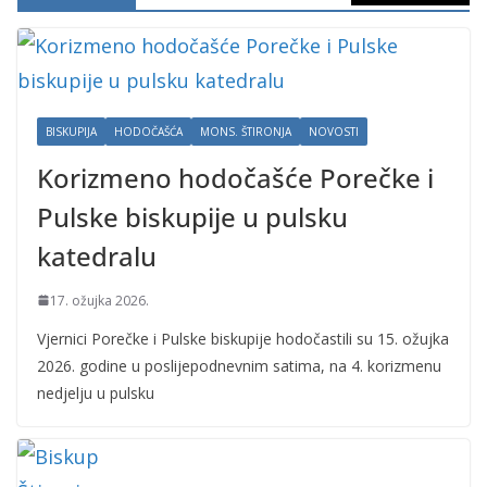
BISKUPIJA
HODOČAŠĆA
MONS. ŠTIRONJA
NOVOSTI
Korizmeno hodočašće Porečke i
Pulske biskupije u pulsku
katedralu
17. ožujka 2026.
Vjernici Porečke i Pulske biskupije hodočastili su 15. ožujka
2026. godine u poslijepodnevnim satima, na 4. korizmenu
nedjelju u pulsku