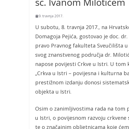
sc. Ivanom Milotićem
9. travnja 2017.
U subotu, 8. travnja 2017., na Hrvats
Domagoja Pejića, gostovao je doc. dr. 
pravo Pravnog fakulteta Sveučilišta u
svog znanstvenog područja dr. Milotić 
napose povijesti Crkve u Istri. U tom 
„Crkva u Istri – povijesna i kulturna b
prestižnom izdanju donosi sistematski 
objekta u Istri.
Osim o zanimljivostima rada na tom pr
u Istri, o povijesnom razvoju crkvene 
te o značajnim obljetnicama koje ćemo 