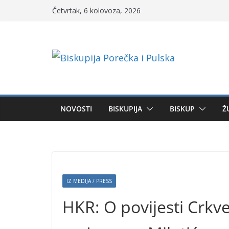
Skip
Četvrtak, 6 kolovoza, 2026
to
content
NOVOSTI
BISKUPIJA
BISKUP
Ž
IZ MEDIJA / PRESS
HKR: O povijesti Crkve 