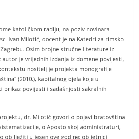
kome katoličkom radiju, na poziv novinara
sc. Ivan Milotić, docent je na Katedri za rimsko
 Zagrebu. Osim brojne stručne literature iz
autor je vrijednih izdanja iz domene povijesti,
kontekstu nositelj je projekta monografije
aština“ (2010.), kapitalnog djela koje u
prikaz povijesti i sadašnjosti sakralnih
ojektu, dr. Milotić govori o pojavi bratovština
sistematizacije, o Apostolskoj administraturi,
obilježiti u jesen ove godine: obljetnici