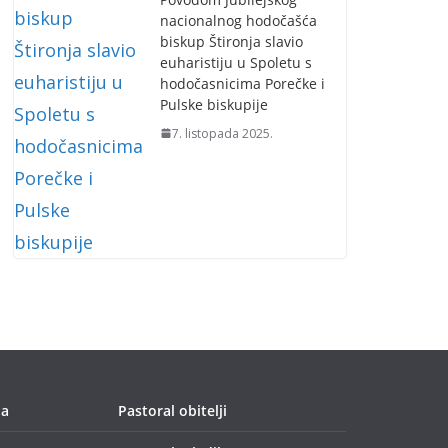
nacionalnog hodočašća
biskup Štironja slavio
euharistiju u Spoletu s
hodočasnicima Porečke i
Pulske biskupije
7. listopada 2025.
ja
Pastoral obitelji