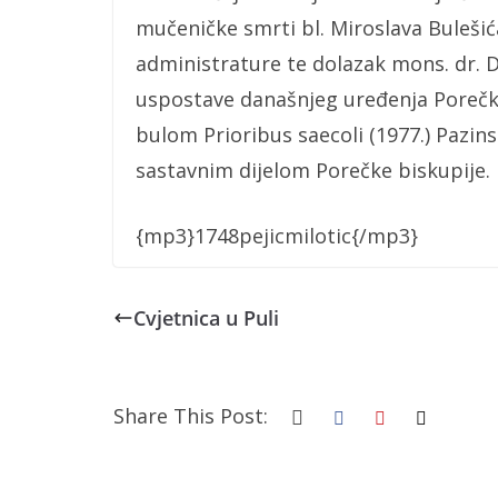
mučeničke smrti bl. Miroslava Bulešić
administrature te dolazak mons. dr. 
uspostave današnjeg uređenja Porečke 
bulom Prioribus saecoli (1977.) Pazin
sastavnim dijelom Porečke biskupije.
{mp3}1748pejicmilotic{/mp3}
Cvjetnica u Puli
Share This Post: