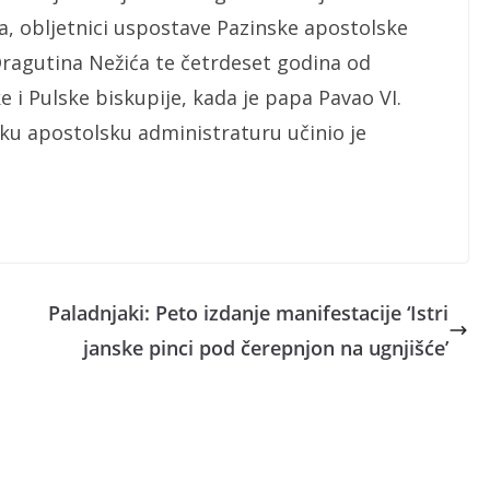
a, obljetnici uspostave Pazinske apostolske
Dragutina Nežića te četrdeset godina od
i Pulske biskupije, kada je papa Pavao VI.
sku apostolsku administraturu učinio je
Paladnjaki: Peto izdanje manifestacije ‘Istri
janske pinci pod čerepnjon na ugnjišće’