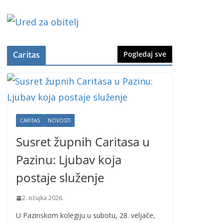
Caritas
Pogledaj sve
CARITAS
NOVOSTI
Susret župnih Caritasa u
Pazinu: Ljubav koja
postaje služenje
2. ožujka 2026.
U Pazinskom kolegiju u subotu, 28. veljače,