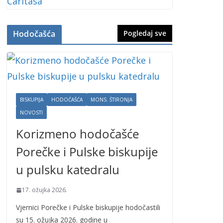
Hodočašća
Pogledaj sve
BISKUPIJA
HODOČAŠĆA
MONS. ŠTIRONJA
NOVOSTI
Korizmeno hodočašće
Porečke i Pulske biskupije
u pulsku katedralu
17. ožujka 2026.
Vjernici Porečke i Pulske biskupije hodočastili
su 15. ožujka 2026. godine u