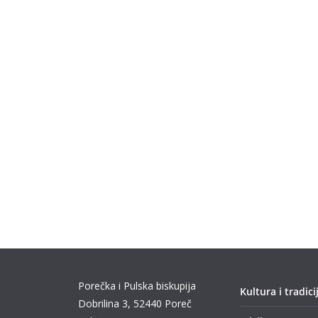
Porečka i Pulska biskupija
Kultura i tradici
Dobrilina 3, 52440 Poreč