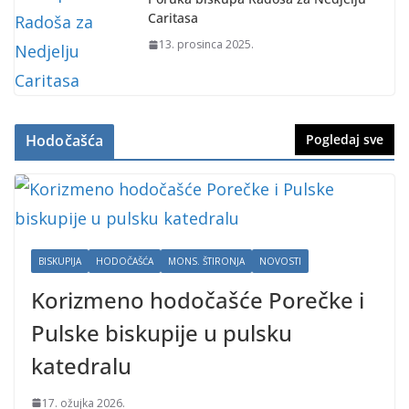
Caritasa
13. prosinca 2025.
Hodočašća
Pogledaj sve
BISKUPIJA
HODOČAŠĆA
MONS. ŠTIRONJA
NOVOSTI
Korizmeno hodočašće Porečke i
Pulske biskupije u pulsku
katedralu
17. ožujka 2026.