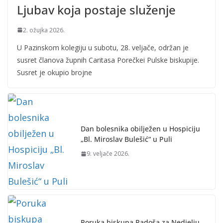
Ljubav koja postaje služenje
2. ožujka 2026.
U Pazinskom kolegiju u subotu, 28. veljače, održan je
susret članova župnih Caritasa Porečkei Pulske biskupije.
Susret je okupio brojne
Dan bolesnika obilježen u Hospiciju
„Bl. Miroslav Bulešić“ u Puli
9. veljače 2026.
Poruka biskupa Radoša za Nedjelju