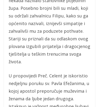
nekada nazivalo stanovnike pojedinih
župa. Posebno brojni bili su mladi, koji
su održali zahvalnicu Filipu, kako su ga
općenito nazivali, iznijevši simpatije i
zahvalivši mu za poduzete pothvate.
Stariji su priznali da su odlaskom ovog
plovana izgubili prijatelja i dragocjenog
tješitelja u teškim trenucima svoga
života.
U propovijedi Preč. Celent je iskoristio
nedjeljnu poruku sv. Pavla Efežanima, u
kojoj apostol preporučuje muževima i
ženama da ljube jedan drugoga.
Istaknuo je važnost međusobne ljubavi