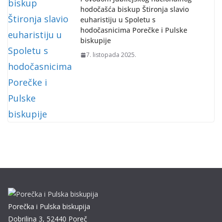
hodočašća biskup Štironja slavio
euharistiju u Spoletu s
hodočasnicima Porečke i Pulske
biskupije
7. listopada 2025.
Porečka i Pulska biskupija
Dobrilina 3, 52440 Poreč