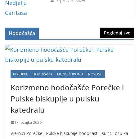
13. prosinca 2025.
Hodočašća
Pogledaj sve
BISKUPIJA
HODOČAŠĆA
MONS. ŠTIRONJA
NOVOSTI
Korizmeno hodočašće Porečke i
Pulske biskupije u pulsku
katedralu
17. ožujka 2026.
Vjernici Porečke i Pulske biskupije hodočastili su 15. ožujka